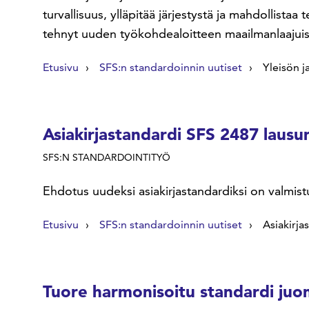
turvallisuus, ylläpitää järjestystä ja mahdollista
tehnyt uuden työkohdealoitteen maailmanlaajuisel
Etusivu
SFS:n standardoinnin uutiset
Yleisön j
Asiakirjastandardi SFS 2487 laus
SFS:N STANDARDOINTITYÖ
Ehdotus uudeksi asiakirjastandardiksi on valmis
Etusivu
SFS:n standardoinnin uutiset
Asiakirj
Tuore harmonisoitu standardi juo