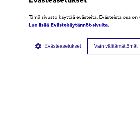
SFS Facebookissa
SFS Linkedinissä
SFS Youtubessa
Tämä sivusto käyttää evästeitä. Evästeistä osa on 
Lue lisää Evästekäytännöt-sivulta.
Evästeasetukset
Vain välttämättömät
© SFS ry
Tietosuojaseloste
Evästekäytännöt