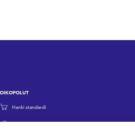
OIKOPOLUT
Hanki standardi
Kommentoi tekeillä olevia standardeja