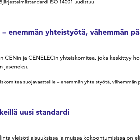
öjärjestelmästandardi ISO 14001 uudistuu
le – enemmän yhteistyötä, vähemmän pää
n CENin ja CENELECin yhteiskomitea, joka keskittyy horiso
n jäseneksi.
eiskomitea suojavaatteille – enemmän yhteistyötä, vähemmän p
keillä uusi standardi
linta yleisötilaisuuksissa ja muissa kokoontumisissa on el