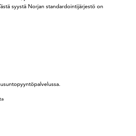
 Tästä syystä Norjan standardointijärjestö on
lausuntopyyntöpalvelussa.
ta