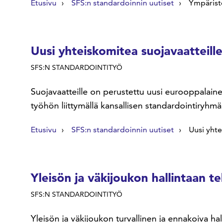
Etusivu
SFS:n standardoinnin uutiset
Ympärist
Uusi yhteiskomitea suojavaatteil
SFS:N STANDARDOINTITYÖ
Suojavaatteille on perustettu uusi eurooppalaine
työhön liittymällä kansallisen standardointiryhmä
Etusivu
SFS:n standardoinnin uutiset
Uusi yht
Yleisön ja väkijoukon hallintaan te
SFS:N STANDARDOINTITYÖ
Yleisön ja väkijoukon turvallinen ja ennakoiva hal