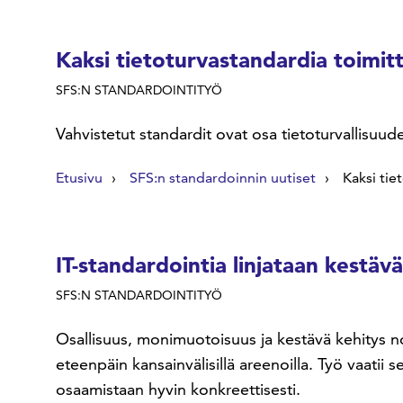
Kaksi tietoturvastandardia toimitt
SFS:N STANDARDOINTITYÖ
Vahvistetut standardit ovat osa tietoturvallisuude
Etusivu
SFS:n standardoinnin uutiset
Kaksi tie
IT-standardointia linjataan kestä
SFS:N STANDARDOINTITYÖ
Osallisuus, monimuotoisuus ja kestävä kehitys no
eteenpäin kansainvälisillä areenoilla. Työ vaati
osaamistaan hyvin konkreettisesti.