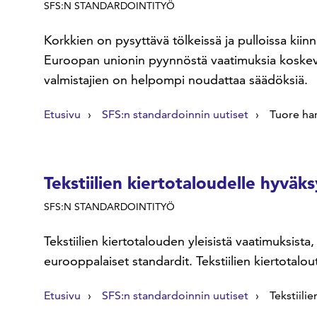
SFS:N STANDARDOINTITYÖ
Korkkien on pysyttävä tölkeissä ja pulloissa kiin
Euroopan unionin pyynnöstä vaatimuksia koskeva s
valmistajien on helpompi noudattaa säädöksiä.
Etusivu
SFS:n standardoinnin uutiset
Tuore ha
Tekstiilien kiertotaloudelle hyväk
SFS:N STANDARDOINTITYÖ
Tekstiilien kiertotalouden yleisistä vaatimuksist
eurooppalaiset standardit. Tekstiilien kiertotal
Etusivu
SFS:n standardoinnin uutiset
Tekstiili