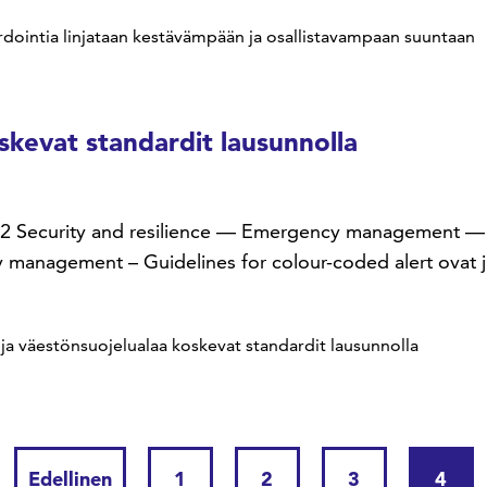
rdointia linjataan kestävämpään ja osallistavampaan suuntaan
skevat standardit lausunnolla
22 Security and resilience — Emergency management — G
management – Guidelines for colour-coded alert ovat ju
 ja väestönsuojelualaa koskevat standardit lausunnolla
Edellinen
1
2
3
4