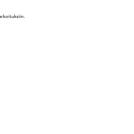
Anna meille palautetta
rkoituksiin.