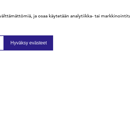
sfs@sfs.fi
välttämättömiä, ja osaa käytetään analytiikka- tai markkinointita
Hyväksy evästeet