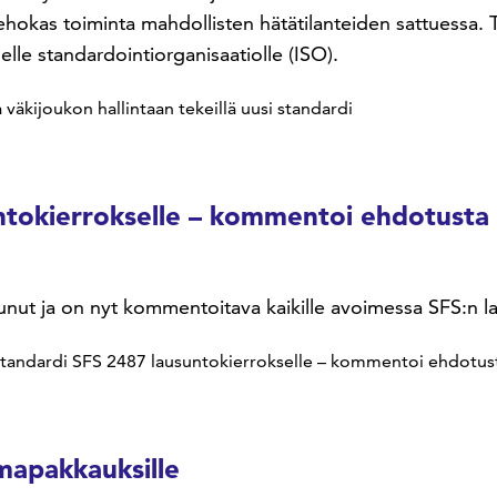
a tehokas toiminta mahdollisten hätätilanteiden sattuessa.
le standardointiorganisaatiolle (ISO).
a väkijoukon hallintaan tekeillä uusi standardi
untokierrokselle – kommentoi ehdotusta
tunut ja on nyt kommentoitava kaikille avoimessa SFS:n 
astandardi SFS 2487 lausuntokierrokselle – kommentoi ehdotus
mapakkauksille