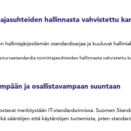
ajasuhteiden hallinnasta vahvistettu kan
n hallintajärjestlemän standardisarjaa ja kuuluvat hallint
toturvastandardia toimittajasuhteiden hallinnasta vahvistettu k
vämpään ja osallistavampaan suuntaan
stavat merkitystään IT-standardoinnissa. Suomen Standardi
i sekä sääntöjen että käytäntöjen tuntemista, joten stand