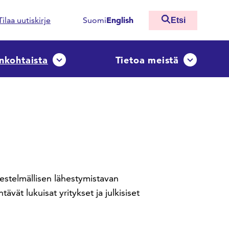
English
Tilaa uutiskirje
Suomi
Etsi
nkohtaista
Tietoa meistä
ko
Avaa tai sulje pudotusvalikko
Avaa tai sulj
estelmällisen lähestymistavan
ät lukuisat yritykset ja julkisiset