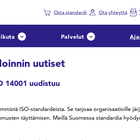
Osta standardi
Ota yhteyttä
aikuta
Palvelut
Aja
Avaa tai sulje pudotusvalikko
Avaa tai sulje pudotusvalik
oinnin uutiset
O 14001 uudistuu
istä ISO-standardeista. Se tarjoaa organisaatioille järj
usten täyttämisen. Meillä Suomessa standardia hyödyntäv