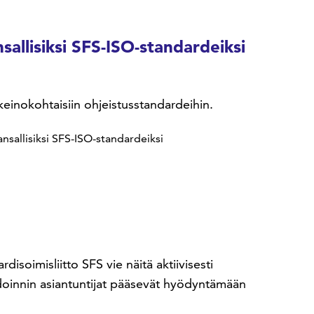
sallisiksi SFS-ISO-standardeiksi
akeinokohtaisiin ohjeistusstandardeihin.
ansallisiksi SFS-ISO-standardeiksi
soimisliitto SFS vie näitä aktiivisesti
ardoinnin asiantuntijat pääsevät hyödyntämään