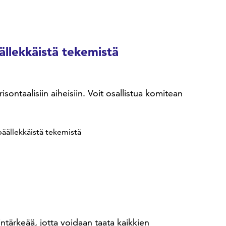
llekkäistä tekemistä
ntaalisiin aiheisiin. Voit osallistua komitean
äällekkäistä tekemistä
intärkeää, jotta voidaan taata kaikkien