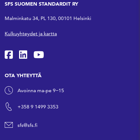
SFS SUOMEN STANDARDIT RY
Malminkatu 34, PL 130, 00101 Helsinki
Kulkuyhteydet ja kartta
SFS Facebookissa
SFS Linkedinissä
SFS Youtubessa
OTA YHTEYTTÄ
Avoinna ma-pe 9−15
+358 9 1499 3353
sfs@sfs.fi