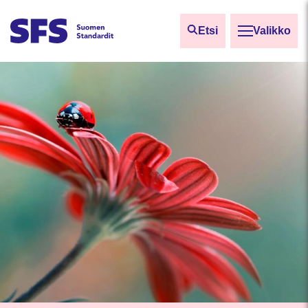
Siirry sisältöön
Etsi
Valikko
Etsi sivuilta
Hae hakutermillä