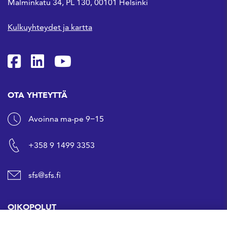
Malminkatu 34, PL 130, 00101 Helsinki
Kulkuyhteydet ja kartta
SFS Facebookissa
SFS Linkedinissä
SFS Youtubessa
OTA YHTEYTTÄ
Avoinna ma-pe 9−15
+358 9 1499 3353
sfs@sfs.fi
OIKOPOLUT