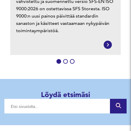
kes
vahvistettu ja suomennettu versio SFS-EN ISO
vast
kas
9000:2026 on ostettavissa SFS Storesta. ISO
per
9000:n uusi painos päivittää standardin
sanaston ja käsitteet vastaamaan nykypäivän
toimintaympäristöä.
Viljankäsittelyla
Standardit ov
valmistaja Arsk
polkusi
Oy saa paljon et
kestävään
standardeista. 
kasvuun. Nii
selkeyttävät ala
avulla teet
Löydä etsimäsi
pelisäännöt, tak
tuotteistasi j
Hae hakutermillä
korkean laadun j
palveluistasi
vahvistavat asia
todistetusti
luottamusta.
laadukkaita,
Vastuullisuus- ja
turvallisia ja