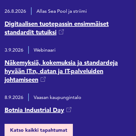
26.8.2026
Allas Sea Pool ja striimi
Digitaalisen tuotepassin ensimmäiset
standardit tutuiksi
3.9.2026
Webinaari
Näkemyksiä, kokemuksia ja standardeja
hyvään IT:n, datan ja IT-palveluiden
johtamiseen
8.9.2026
Vaasan kaupungintalo
Botnia Industrial Day
Katso kaikki tapahtumat