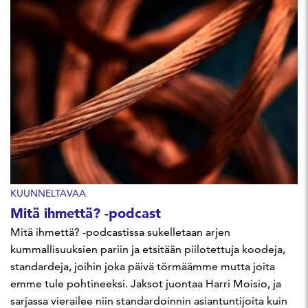
KUUNNELTAVAA
Mitä ihmettä? -podcast
Mitä ihmettä? -podcastissa sukelletaan arjen
kummallisuuksien pariin ja etsitään piilotettuja koodeja,
standardeja, joihin joka päivä törmäämme mutta joita
emme tule pohtineeksi. Jaksot juontaa Harri Moisio, ja
sarjassa vierailee niin standardoinnin asiantuntijoita kuin