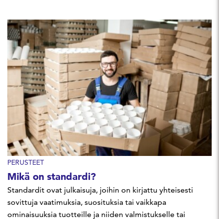
ympäristötyössä
tehokkaita, 
standardit ovat 
kansainvälisel
a ja o. ”Standard
mittapuulla.
antavat tukevan
Vauhditamm
selkänojan, kun k
matkaasi
on samat pelisä
ratkaisuilla, j
Siitä on meille t
tuovat arvoa
iso etu, varsinki
juuri sinun
vientimarkkinoill
liiketoiminnal
sanoo Arska Gr
suunnittelupääll
Markku Kankare
PERUSTEET
Mikä on standardi?
Standardit ovat julkaisuja, joihin on kirjattu yhteisesti
sovittuja vaatimuksia, suosituksia tai vaikkapa
ominaisuuksia tuotteille ja niiden valmistukselle tai