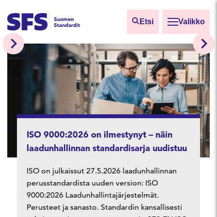
Siirry sisältöön
Etsi
Valikko
Etsi sivuilta
Hae hakutermillä
ISO 9000:2026 on ilmestynyt – näin
laadunhallinnan standardisarja uudistuu
ISO on julkaissut 27.5.2026 laadunhallinnan
perusstandardista uuden version: ISO
Sta
Vali
9000:2026 Laadunhallintajärjestelmät.
ova
tie
Perusteet ja sanasto. Standardin kansallisesti
lait