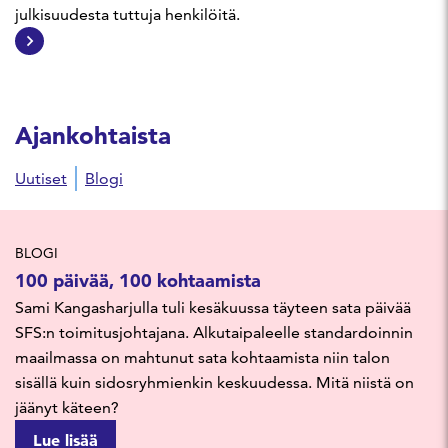
julkisuudesta tuttuja henkilöitä.
Ajankohtaista
Uutiset
Blogi
BLOGI
100 päivää, 100 kohtaamista
Sami Kangasharjulla tuli kesäkuussa täyteen sata päivää
SFS:n toimitusjohtajana. Alkutaipaleelle standardoinnin
maailmassa on mahtunut sata kohtaamista niin talon
sisällä kuin sidosryhmienkin keskuudessa. Mitä niistä on
jäänyt käteen?
Lue lisää