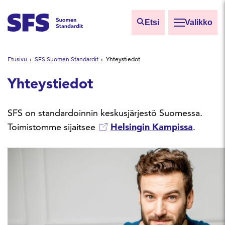
Siirry sisältöön
Etsi
Valikko
Etsi sivuilta
Etusivu
SFS Suomen Standardit
Yhteystiedot
Hae hakutermillä
Yhteystiedot
SFS on standardoinnin keskusjärjestö Suomessa.
Toimistomme sijaitsee
Helsingin Kampissa
.