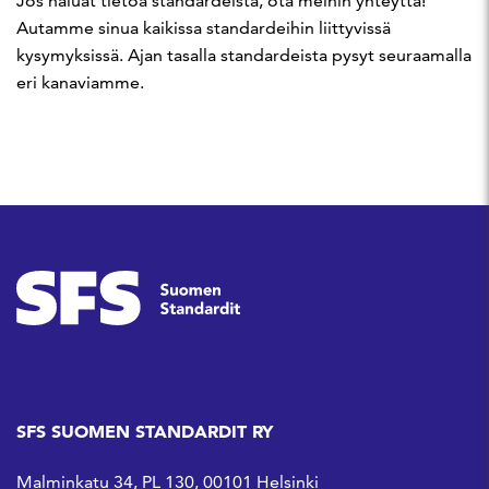
Jos haluat tietoa standardeista, ota meihin yhteyttä!
Autamme sinua kaikissa standardeihin liittyvissä
kysymyksissä. Ajan tasalla standardeista pysyt seuraamalla
eri kanaviamme.
SFS SUOMEN STANDARDIT RY
Malminkatu 34, PL 130, 00101 Helsinki