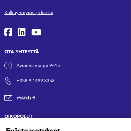
Kulkuyhteydet ja kartta
SFS Facebookissa
SFS Linkedinissä
SFS Youtubessa
OTA YHTEYTTÄ
Avoinna ma-pe 9−15
+358 9 1499 3353
sfs@sfs.fi
OIKOPOLUT
Evästeasetukset
Hanki standardi