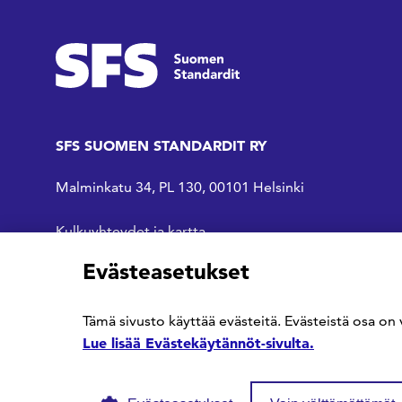
SFS SUOMEN STANDARDIT RY
Malminkatu 34, PL 130, 00101 Helsinki
Kulkuyhteydet ja kartta
Evästeasetukset
SFS Facebookissa
SFS Linkedinissä
SFS Youtubessa
Tämä sivusto käyttää evästeitä. Evästeistä osa on 
Lue lisää Evästekäytännöt-sivulta.