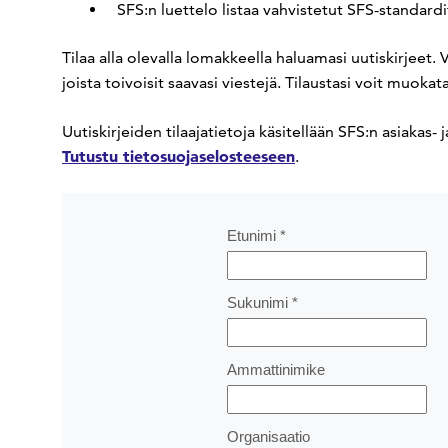
SFS:n luettelo listaa vahvistetut SFS-standard
Tilaa alla olevalla lomakkeella haluamasi uutiskirjeet. V
joista toivoisit saavasi viestejä. Tilaustasi voit muokat
Uutiskirjeiden tilaajatietoja käsitellään SFS:n asiakas
Tutustu tietosuojaselosteeseen
.