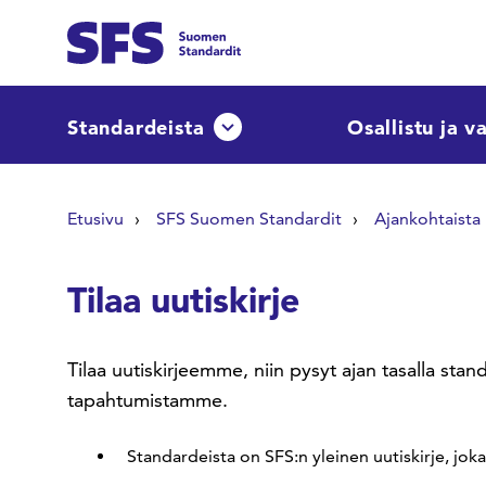
Siirry sisältöön
Etsi sivuilta
Standardeista
Osallistu ja v
Avaa tai sulje pudotusvalikko
Hae hakutermillä
Etusivu
SFS Suomen Standardit
Ajankohtaista
Tilaa uutiskirje
Tilaa uutiskirjeemme, niin pysyt ajan tasalla sta
tapahtumistamme.
Standardeista on SFS:n yleinen uutiskirje, joka