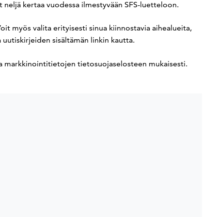
it neljä kertaa vuodessa ilmestyvään SFS-luetteloon.
oit myös valita erityisesti sinua kiinnostavia aihealueita,
a uutiskirjeiden sisältämän linkin kautta.
- ja markkinointitietojen tietosuojaselosteen mukaisesti.