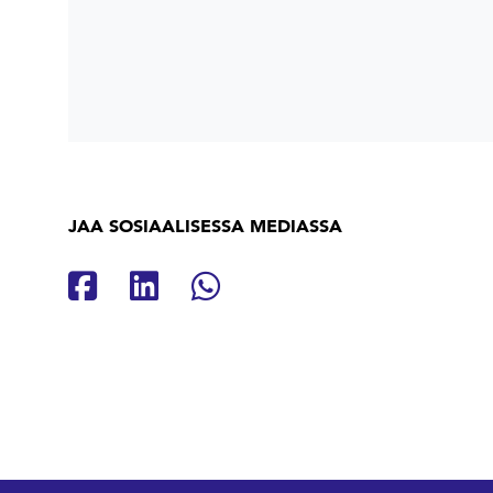
JAA SOSIAALISESSA MEDIASSA
Jaa Facebookissa
Jaa Linkedinissä
Jaa Whatsappissa