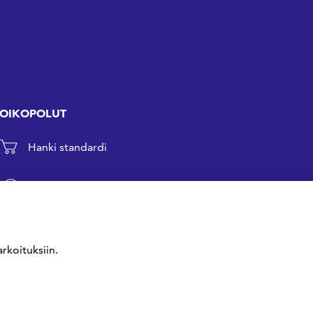
OIKOPOLUT
Hanki standardi
Kommentoi tekeillä olevia standardeja
Anna meille palautetta
rkoituksiin.