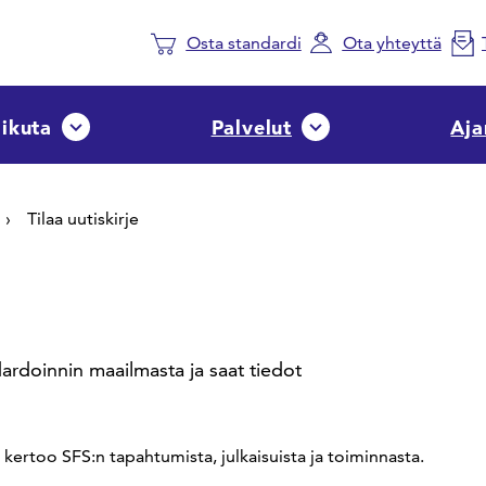
Osta standardi
Ota yhteyttä
aikuta
Palvelut
Aja
Avaa tai sulje pudotusvalikko
Avaa tai sulje pudotusvalik
Tilaa uutiskirje
ndardoinnin maailmasta ja saat tiedot
 kertoo SFS:n tapahtumista, julkaisuista ja toiminnasta.