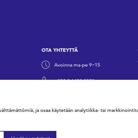
OTA YHTEYTTÄ
Avoinna ma-pe 9−15
+358 9 1499 3353
sfs@sfs.fi
välttämättömiä, ja osaa käytetään analytiikka- tai markkinointita