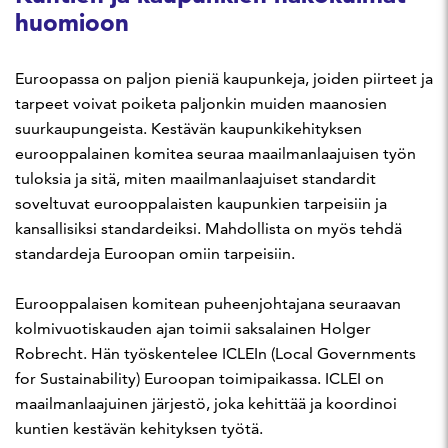
huomioon
Euroopassa on paljon pieniä kaupunkeja, joiden piirteet ja
tarpeet voivat poiketa paljonkin muiden maanosien
suurkaupungeista. Kestävän kaupunkikehityksen
eurooppalainen komitea seuraa maailmanlaajuisen työn
tuloksia ja sitä, miten maailmanlaajuiset standardit
soveltuvat eurooppalaisten kaupunkien tarpeisiin ja
kansallisiksi standardeiksi. Mahdollista on myös tehdä
standardeja Euroopan omiin tarpeisiin.
Eurooppalaisen komitean puheenjohtajana seuraavan
kolmivuotiskauden ajan toimii saksalainen
Holger
Robrecht
. Hän työskentelee ICLEIn (Local Governments
for Sustainability) Euroopan toimipaikassa. ICLEI on
maailmanlaajuinen järjestö, joka kehittää ja koordinoi
kuntien kestävän kehityksen työtä.