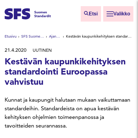
Siirry sisältöön
Etsi
Valikko
Etsi sivuilta
Etusivu
SFS Suomen Standardit
Ajankohtaista
Kestävän kaupunkikehityksen standardointi Euroopassa vahvistuu
Hae hakutermillä
21.4.2020
UUTINEN
Kestävän kaupunkikehityksen
standardointi Euroopassa
vahvistuu
Kunnat ja kaupungit halutaan mukaan vaikuttamaan
standardeihin. Standardeista on apua kestävän
kehityksen ohjelmien toimeenpanossa ja
tavoitteiden seurannassa.