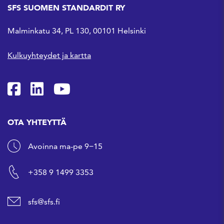
SFS SUOMEN STANDARDIT RY
Malminkatu 34, PL 130, 00101 Helsinki
Kulkuyhteydet ja kartta
SFS Facebookissa
SFS Linkedinissä
SFS Youtubessa
OTA YHTEYTTÄ
Avoinna ma-pe 9−15
+358 9 1499 3353
sfs@sfs.fi