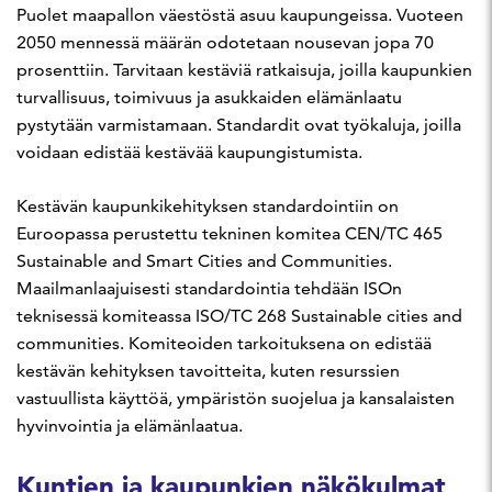
Puolet maapallon väestöstä asuu kaupungeissa. Vuoteen
2050 mennessä määrän odotetaan nousevan jopa 70
prosenttiin. Tarvitaan kestäviä ratkaisuja, joilla kaupunkien
turvallisuus, toimivuus ja asukkaiden elämänlaatu
pystytään varmistamaan. Standardit ovat työkaluja, joilla
voidaan edistää kestävää kaupungistumista.
Kestävän kaupunkikehityksen standardointiin on
Euroopassa perustettu tekninen komitea CEN/TC 465
Sustainable and Smart Cities and Communities.
Maailmanlaajuisesti standardointia tehdään ISOn
teknisessä komiteassa ISO/TC 268 Sustainable cities and
communities. Komiteoiden tarkoituksena on edistää
kestävän kehityksen tavoitteita, kuten resurssien
vastuullista käyttöä, ympäristön suojelua ja kansalaisten
hyvinvointia ja elämänlaatua.
Kuntien ja kaupunkien näkökulmat