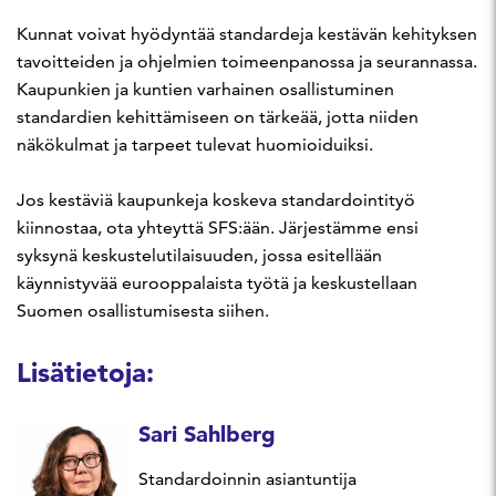
Kunnat voivat hyödyntää standardeja kestävän kehityksen
tavoitteiden ja ohjelmien toimeenpanossa ja seurannassa.
Kaupunkien ja kuntien varhainen osallistuminen
standardien kehittämiseen on tärkeää, jotta niiden
näkökulmat ja tarpeet tulevat huomioiduiksi.
Jos kestäviä kaupunkeja koskeva standardointityö
kiinnostaa, ota yhteyttä SFS:ään. Järjestämme ensi
syksynä keskustelutilaisuuden, jossa esitellään
käynnistyvää eurooppalaista työtä ja keskustellaan
Suomen osallistumisesta siihen.
Lisätietoja:
Sari Sahlberg
Standardoinnin asiantuntija