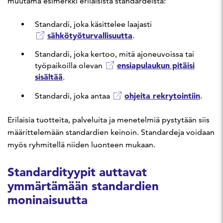
muutama esimerkki erilaisista standardeista:
Standardi, joka käsittelee laajasti
sähkötyöturvallisuutta
.
Standardi, joka kertoo, mitä ajoneuvoissa tai
ensiapulaukun pitäisi
työpaikoilla olevan
sisältää
.
ohjeita rekrytointiin
Standardi, joka antaa
.
Erilaisia tuotteita, palveluita ja menetelmiä pystytään siis
määrittelemään standardien keinoin. Standardeja voidaan
myös ryhmitellä niiden luonteen mukaan.
Standardityypit auttavat
ymmärtämään standardien
moninaisuutta