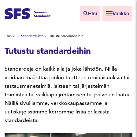
Siirry sisältöön
Etsi
Valikko
Etsi sivuilta
Etusivu
Standardeista
Tutustu standardeihin
Hae hakutermillä
Tutustu standardeihin
Standardeja on kaikkialla ja joka lähtöön. Niillä
voidaan määrittää jonkin tuotteen ominaisuuksia tai
testausmenetelmiä, laitteen tai järjestelmän
toimintaa tai vaikkapa johtamisen tai palvelun laatua.
Näillä sivuillamme, verkkokaupassamme ja
uutiskirjeissämme kerromme lisää erilaisista
standardeista.