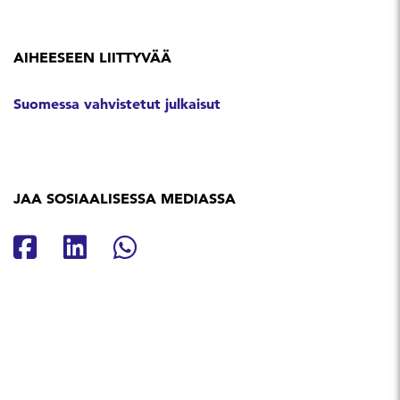
AIHEESEEN LIITTYVÄÄ
Suomessa vahvistetut julkaisut
JAA SOSIAALISESSA MEDIASSA
Jaa Facebookissa
Jaa Linkedinissä
Jaa Whatsappissa