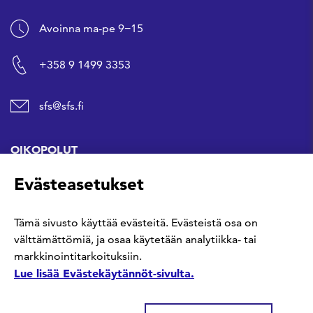
Avoinna ma-pe 9−15
+358 9 1499 3353
sfs@sfs.fi
OIKOPOLUT
Evästeasetukset
Hanki standardi
Tämä sivusto käyttää evästeitä. Evästeistä osa on
Kommentoi tekeillä olevia standardeja
välttämättömiä, ja osaa käytetään analytiikka- tai
markkinointitarkoituksiin.
Anna meille palautetta
Lue lisää Evästekäytännöt-sivulta.