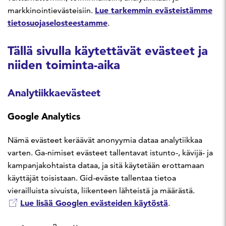
Lue tarkemmin evästeistämme
markkinointievästeisiin.
tietosuojaselosteestamme
.
Tällä sivulla käytettävät evästeet ja
niiden toiminta-aika
Analytiikkaevästeet
Google Analytics
Nämä evästeet keräävät anonyymia dataa analytiikkaa
varten. Ga-nimiset evästeet tallentavat istunto-, kävijä- ja
kampanjakohtaista dataa, ja sitä käytetään erottamaan
käyttäjät toisistaan. Gid-eväste tallentaa tietoa
vierailluista sivuista, liikenteen lähteistä ja määrästä.
Lue lisää Googlen evästeiden käytöstä
.