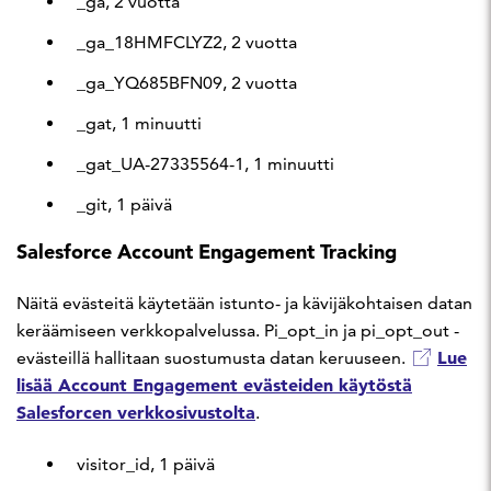
_ga, 2 vuotta
_ga_18HMFCLYZ2, 2 vuotta
_ga_YQ685BFN09, 2 vuotta
_gat, 1 minuutti
_gat_UA-27335564-1, 1 minuutti
_git, 1 päivä
Salesforce Account Engagement Tracking
Näitä evästeitä käytetään istunto- ja kävijäkohtaisen datan
keräämiseen verkkopalvelussa. Pi_opt_in ja pi_opt_out -
Lue
evästeillä hallitaan suostumusta datan keruuseen.
lisää Account Engagement evästeiden käytöstä
Salesforcen verkkosivustolta
.
visitor_id, 1 päivä