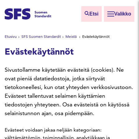
Siirry sisältöön
Etsi
Valikko
Etsi sivuilta
Etusivu
SFS Suomen Standardit
Meistä
Evästekäytännöt
Hae hakutermillä
Evästekäytännöt
Sivustollamme käytetään evästeitä (cookies). Ne
ovat pieniä datatiedostoja, jotka siirtyvät
tietokoneellesi, kun otat yhteyden verkkosivustoon.
Evästeet tallentuvat selaimen käyttämien
tiedostojen yhteyteen. Osa evästeistä on käytössä
selainistunnon ajan, osa pidempään.
Evästeet voidaan jakaa neljään kategoriaan:
välttämättömiin, toiminnallisiin, analytiikkaan ja