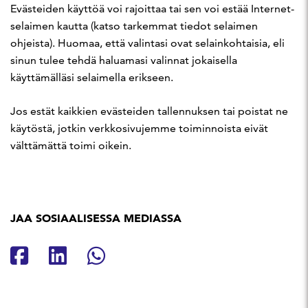
Evästeiden käyttöä voi rajoittaa tai sen voi estää Internet-
selaimen kautta (katso tarkemmat tiedot selaimen
ohjeista). Huomaa, että valintasi ovat selainkohtaisia, eli
sinun tulee tehdä haluamasi valinnat jokaisella
käyttämälläsi selaimella erikseen.
Jos estät kaikkien evästeiden tallennuksen tai poistat ne
käytöstä, jotkin verkkosivujemme toiminnoista eivät
välttämättä toimi oikein.
JAA SOSIAALISESSA MEDIASSA
Jaa Facebookissa
Jaa Linkedinissä
Jaa Whatsappissa