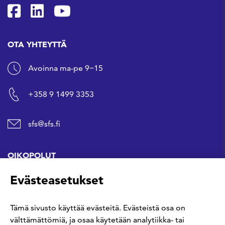
SFS Facebookissa
SFS Linkedinissä
SFS Youtubessa
OTA YHTEYTTÄ
Avoinna ma-pe 9−15
+358 9 1499 3353
sfs@sfs.fi
OIKOPOLUT
Evästeasetukset
Hanki standardi
Tämä sivusto käyttää evästeitä. Evästeistä osa on
Kommentoi tekeillä olevia standardeja
välttämättömiä, ja osaa käytetään analytiikka- tai