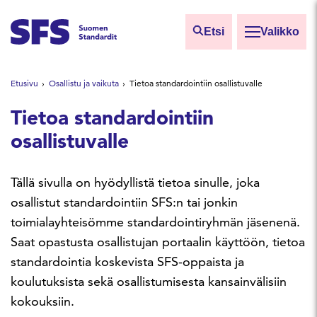
Siirry sisältöön
Etsi
Valikko
Etsi sivuilta
Etusivu
Osallistu ja vaikuta
Tietoa standardointiin osallistuvalle
Hae hakutermillä
Tietoa standardointiin
osallistuvalle
Tällä sivulla on hyödyllistä tietoa sinulle, joka
osallistut standardointiin SFS:n tai jonkin
toimialayhteisömme standardointiryhmän jäsenenä.
Saat opastusta osallistujan portaalin käyttöön, tietoa
standardointia koskevista SFS-oppaista ja
koulutuksista sekä osallistumisesta kansainvälisiin
kokouksiin.