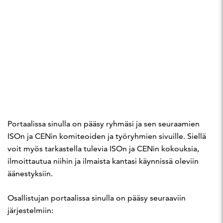
Portaalissa sinulla on pääsy ryhmäsi ja sen seuraamien
ISOn ja CENin komiteoiden ja työryhmien sivuille. Siellä
voit myös tarkastella tulevia ISOn ja CENin kokouksia,
ilmoittautua niihin ja ilmaista kantasi käynnissä oleviin
äänestyksiin.
Osallistujan portaalissa sinulla on pääsy seuraaviin
järjestelmiin: