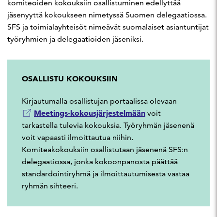
komiteoiden kokouksiin osallistuminen edellyttää
jäsenyyttä kokoukseen nimetyssä Suomen delegaatiossa.
SFS ja toimialayhteisöt nimeävät suomalaiset asiantuntijat
työryhmien ja delegaatioiden jäseniksi.
OSALLISTU KOKOUKSIIN
K
irjautumalla osallistujan
portaali
ssa olevaan
Meetings-
kokousjärjestelmään
voit
tarkastella tulevia kokouksia. Työryhmän jäsenenä
voit vapaasti ilmoittautua niihin.
Komiteakokouksiin osallistutaan jäsenenä SFS:n
delegaatiossa, jonka kokoonpanosta päättää
standardointiryhmä ja ilmoittautumisesta vastaa
ryhmän sihteeri.