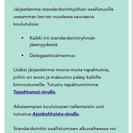
Järjestämme standardointityöhön osallistuville
useamman kerran vuodessa seuraavia
koulutuksia:
Kaikki irti standardointiryhmän
jäsenyydestä
Delegaattivalmennus
Lisäksi järjestämme monia muita tapahtumia,
joihin on avoin ja maksuton pääsy kaikille
kiinnostuneille.
Tutustu tapahtumiimme
Tapahtumat-sivulla
.
Aikaisempien koulutusten tallenteisiin voit
Ajankohtaista-sivulla
tutustua
.
Standardointiin osallistumisen alkuvaiheessa voi