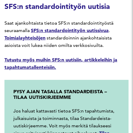
SFS:n standardointityön uutisia
Saat ajankohtaista tietoa SFS:n standardointityöstä
SFS:n standardointityön uutissivua
seuraamalla
.
Toimialayhteisöjen
standardoinnin ajankohtaisista
asioista voit lukea niiden omilta verkkosivuilta.
Tutustu myös muihin SFS:n uutisiin, artikkeleihin ja
tapahtumatallenteisiin.
PYSY AJAN TASALLA STANDARDEISTA –
TILAA UUTISKIRJEEMME
Jos haluat kattavasti tietoa SFS:n tapahtumista,
julkaisuista ja toiminnasta, tilaa Standardeista-
uutiskirjeemme. Voit myös merkitä tilaukseesi
Tilaa