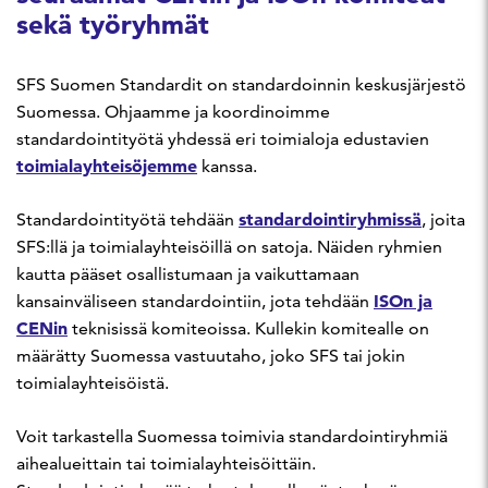
sekä työryhmät
SFS Suomen Standardit on standardoinnin keskusjärjestö
Suomessa. Ohjaamme ja koordinoimme
standardointityötä yhdessä eri toimialoja edustavien
toimialayhteisöjemme
kanssa.
standardointiryhmissä
Standardointityötä tehdään
, joita
SFS:llä ja toimialayhteisöillä on satoja. Näiden ryhmien
kautta pääset osallistumaan ja vaikuttamaan
ISOn ja
kansainväliseen standardointiin, jota tehdään
CENin
teknisissä komiteoissa. Kullekin komitealle on
määrätty Suomessa vastuutaho, joko SFS tai jokin
toimialayhteisöistä.
Voit tarkastella Suomessa toimivia standardointiryhmiä
aihealueittain tai toimialayhteisöittäin.