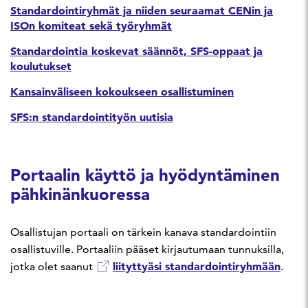
Standardointiryhmät ja niiden seuraamat CENin ja
ISOn komiteat sekä työryhmät
Standardointia koskevat säännöt, SFS-oppaat ja
koulutukset
Kansainväliseen kokoukseen osallistuminen
SFS:n standardointityön uutisia
Portaalin käyttö ja hyödyntäminen
pähkinänkuoressa
Osallistujan portaali on tärkein kanava standardointiin
osallistuville. Portaaliin pääset kirjautumaan tunnuksilla,
liityttyäsi standardointiryhmään
jotka olet saanut
.