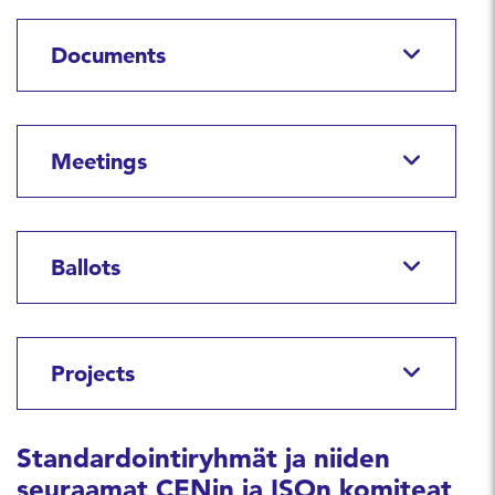
Documents
Meetings
Ballots
Projects
Standardointiryhmät ja niiden
seuraamat CENin ja ISOn komiteat