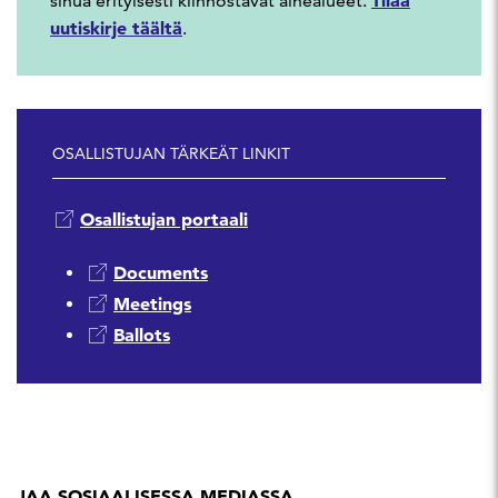
sinua erityisesti kiinnostavat aihealueet.
uutiskirje täältä
.
OSALLISTUJAN TÄRKEÄT LINKIT
Osallistujan portaali
Documents
Meetings
Ballots
JAA SOSIAALISESSA MEDIASSA