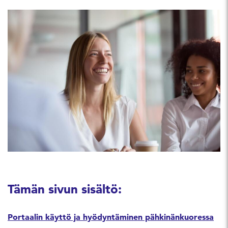
Tämän sivun sisältö:
Portaalin käyttö ja hyödyntäminen pähkinänkuoressa