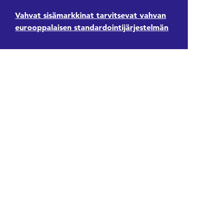
Vahvat sisämarkkinat tarvitsevat vahvan
eurooppalaisen standardointijärjestelmän