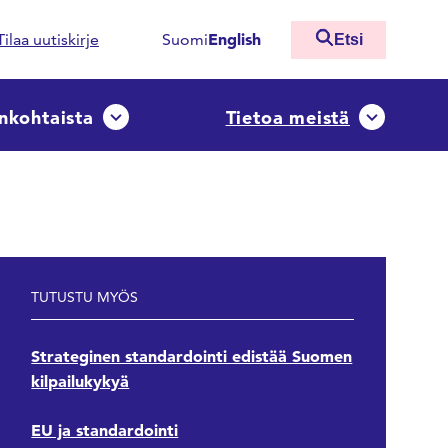
English
Tilaa uutiskirje
Suomi
Etsi
nkohtaista
Tietoa meistä
ko
Avaa tai sulje pudotusvalikko
Avaa tai sulj
TUTUSTU MYÖS
Strateginen standardointi edistää Suomen
kilpailukykyä
EU ja standardointi