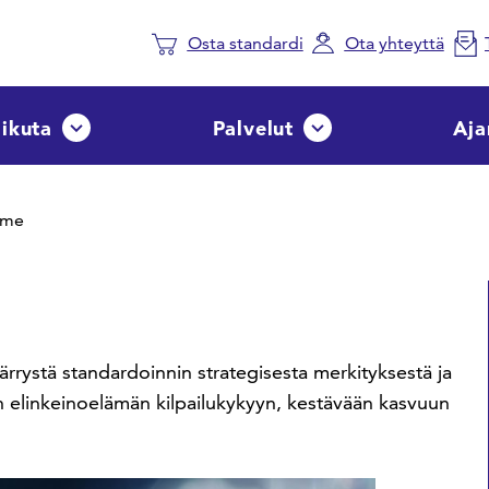
Osta standardi
Ota yhteyttä
aikuta
Palvelut
Aja
Avaa tai sulje pudotusvalikko
Avaa tai sulje pudotusvalik
mme
rrystä standardoinnin strategisesta merkityksestä ja
n elinkeinoelämän kilpailukykyyn, kestävään kasvuun