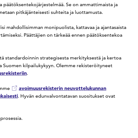
a päätöksentekojärjestelmää. Se on ammattimaista ja
netaan pitkäjänteisesti suhteita ja luottamusta.
olisi mahdollisimman monipuolista, kattavaa ja ajantasaista
rtämiseksi. Päättäjien on tärkeää ennen päätöksentekoa
tä standardoinnin strategisesta merkityksestä ja kertoa
 ja Suomen kilpailukykyyn. Olemme rekisteröityneet
srekisteriin
.
avoimuusrekisterin neuvottelukunnan
mimme
kaisesti
. Hyvän edunvalvontatavan suositukset ovat
prosessia.