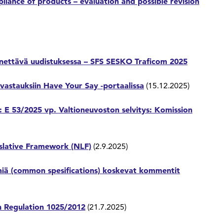
liance of products – evaluation and possible revision
nettävä uudistuksessa – SFS SESKO Traficom 2025
vastauksiin Have Your Say -portaalissa
(15.12.2025)
: E 53/2025 vp. Valtioneuvoston selvitys: Komission
islative Framework (NLF)
(2.9.2025)
elmiä (common spesifications) koskevat kommentit
on Regulation 1025/2012
(21.7.2025)