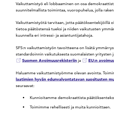
Vaikuttamistyö eli lobbaaminen on osa demokraattist
suunnitelmallista toimintaa, vuoropuhelua, jolla raken
Vaikuttamistyötä tarvitaan, jotta päätöksentekijöillä 
tietoa päätöstensä tueksi ja niiden vaikutusten ymmä
kuunnella eri intressi- ja asiantuntijatahoja.
SFS:n vaikuttamistyön tavoitteena on lisätä ymmärrys
standardoinnin vaikutuksesta suomalaisten yritysten
Suomen Avoimuusrekisteriin
EU:n avoimuu
ja
Haluamme vaikuttamistyömme olevan avointa. Toi
laatimien hyvän edunvalvontatavan suositusten mu
seuraavat:
Kunnioitamme demokraattista päätöksenteko
Toimimme rehellisesti ja muita kunnioittaen.