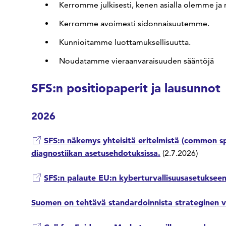
Kerromme julkisesti, kenen asialla olemme ja
Kerromme avoimesti sidonnaisuutemme.
Kunnioitamme luottamuksellisuutta.
Noudatamme vieraanvaraisuuden sääntöjä
SFS:n positiopaperit ja lausunnot
2026
SFS:n näkemys yhteisitä eritelmistä (common speci
diagnostiikan asetusehdotuksissa.
(2.7.2026)
SFS:n palaute EU:n kyberturvallisuusasetuksee
Suomen on tehtävä standardoinnista strateginen 