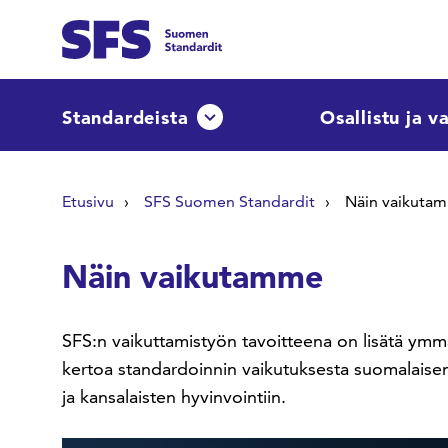
Siirry sisältöön
Etsi sivuilta
Standardeista
Osallistu ja v
Avaa tai sulje pudotusvalikko
Hae hakutermillä
Etusivu
SFS Suomen Standardit
Näin vaikuta
Näin vaikutamme
SFS:n vaikuttamistyön tavoitteena on lisätä ymmä
kertoa standardoinnin vaikutuksesta suomalaise
ja kansalaisten hyvinvointiin.