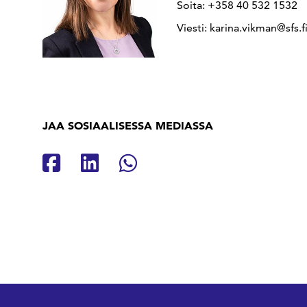
Soita: +358 40 532 1532
Viesti: karina.vikman@sfs.f
JAA SOSIAALISESSA MEDIASSA
Jaa Facebookissa
Jaa Linkedinissä
Jaa Whatsappissa