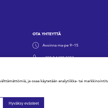
OTA YHTEYTTÄ
Avoinna ma-pe 9−15
+358 9 1499 3353
sfs@sfs.fi
välttämättömiä, ja osaa käytetään analytiikka- tai markkinointita
Hyväksy evästeet