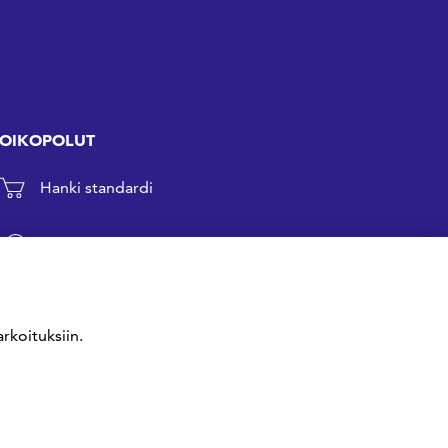
OIKOPOLUT
Hanki standardi
Kommentoi tekeillä olevia standardeja
Anna meille palautetta
rkoituksiin.