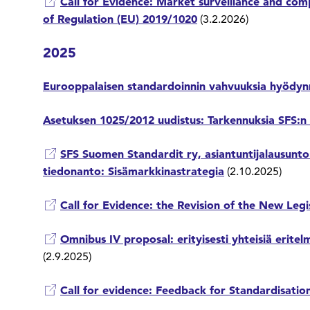
Call for Evidence: Market surveillance and comp
of Regulation (EU) 2019/1020
(3.2.2026)
2025
Eurooppalaisen standardoinnin vahvuuksia hyödyn
Asetuksen 1025/2012 uudistus: Tarkennuksia SFS:n 
SFS Suomen Standardit ry, asiantuntijalausunto
tiedonanto: Sisämarkkinastrategia
(2.10.2025)
Call for Evidence: the Revision of the New Leg
Omnibus IV proposal: erityisesti yhteisiä erit
(2.9.2025)
Call for evidence: Feedback for Standardisati