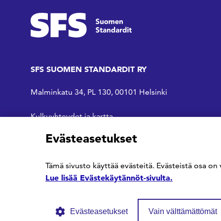
SFS SUOMEN STANDARDIT RY
Malminkatu 34, PL 130, 00101 Helsinki
Kulkuyhteydet ja kartta
Evästeasetukset
SFS Facebookissa
SFS Linkedinissä
SFS Youtubessa
Tämä sivusto käyttää evästeitä. Evästeistä osa on 
Lue lisää Evästekäytännöt-sivulta.
Evästeasetukset
Vain välttämättömät
© SFS ry
Tietosuojaseloste
Evästekäytännöt