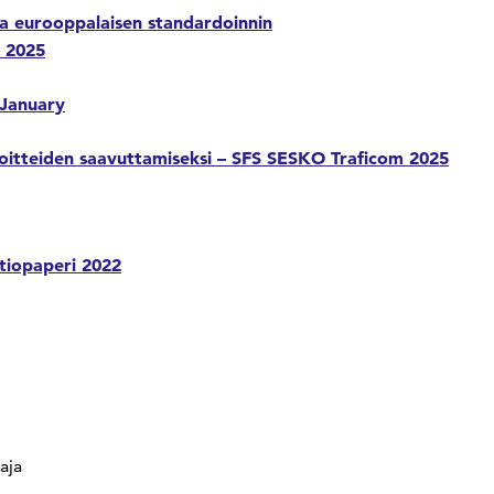
a eurooppalaisen standardoinnin
m 2025
 January
voitteiden saavuttamiseksi – SFS SESKO Traficom 2025
itiopaperi 2022
aja