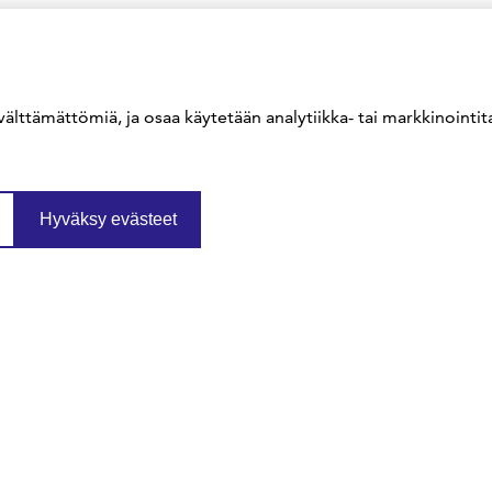
välttämättömiä, ja osaa käytetään analytiikka- tai markkinointita
Hyväksy evästeet