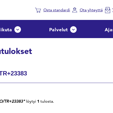
Osta standardi
Ota yhteyttä
aikuta
Palvelut
Aja
Avaa tai sulje pudotusvalikko
Avaa tai sulje pudotusvalik
tulokset
Haku
ulokset
1
SO/TR+23383"
löytyi
tulosta.