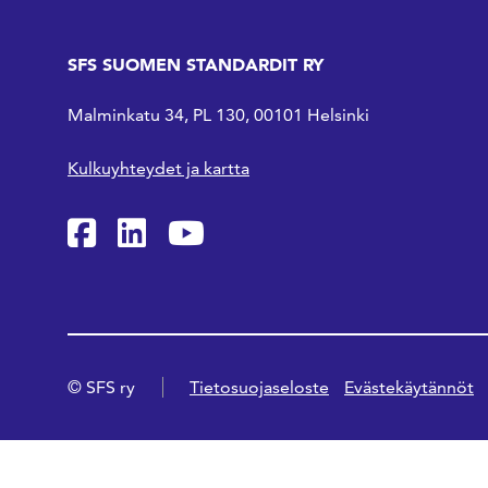
SFS SUOMEN STANDARDIT RY
Malminkatu 34, PL 130, 00101 Helsinki
Kulkuyhteydet ja kartta
SFS Facebookissa
SFS Linkedinissä
SFS Youtubessa
© SFS ry
Tietosuojaseloste
Evästekäytännöt