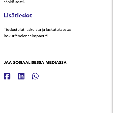
sähköisesti.
Lisätiedot
Tiedustelut laskuista ja laskutuksesta:
laskut@balanceimpact.fi
JAA SOSIAALISESSA MEDIASSA
Jaa Facebookissa
Jaa Linkedinissä
Jaa Whatsappissa