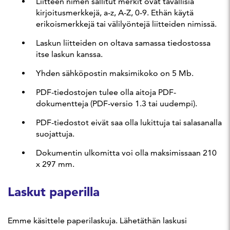
Liitteen nimen sallitut merkit ovat tavallisia
kirjoitusmerkkejä, a-z, A-Z, 0-9. Ethän käytä
erikoismerkkejä tai välilyöntejä liitteiden nimissä.
Laskun liitteiden on oltava samassa tiedostossa
itse laskun kanssa.
Yhden sähköpostin maksimikoko on 5 Mb.
PDF-tiedostojen tulee olla aitoja PDF-
dokumentteja (PDF-versio 1.3 tai uudempi).
PDF-tiedostot eivät saa olla lukittuja tai salasanalla
suojattuja.
Dokumentin ulkomitta voi olla maksimissaan 210
x 297 mm.
Laskut paperilla
Emme käsittele paperilaskuja. Lähetäthän laskusi