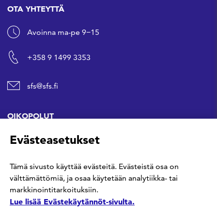
OTA YHTEYTTÄ
Avoinna ma-pe 9−15
+358 9 1499 3353
sfs@sfs.fi
OIKOPOLUT
Evästeasetukset
Hanki standardi
Tämä sivusto käyttää evästeitä. Evästeistä osa on
Kommentoi tekeillä olevia standardeja
välttämättömiä, ja osaa käytetään analytiikka- tai
markkinointitarkoituksiin.
Anna meille palautetta
Lue lisää Evästekäytännöt-sivulta.