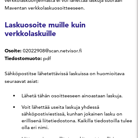
verkkolaskuohjelmasta ei voi lähettää laskuja suoraan
Maventan verkkolaskuosoitteeseen.
Laskuosoite muille kuin
verkkolaskuille
Osoite:
02022908@scan.netvisor.fi
Tiedostomuoto:
pdf
Sähköpostitse lähetettävissä laskuissa on huomioitava
seuraavat asiat:
Lähetä tähän osoitteeseen ainoastaan laskuja.
Voit lähettää useita laskuja yhdessä
sähköpostiviestissä, kunhan jokainen lasku on
erillisenä liitetiedostona. Kaikilla tiedostoilla tulee
olla eri nimi.