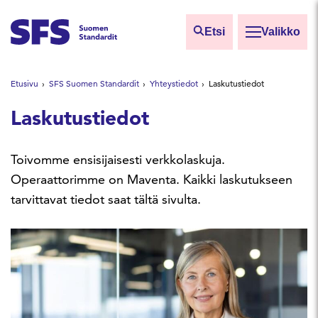
Siirry sisältöön
Etsi
Valikko
Etsi sivuilta
Etusivu
SFS Suomen Standardit
Yhteystiedot
Laskutustiedot
Hae hakutermillä
Laskutustiedot
Toivomme ensisijaisesti verkkolaskuja.
Operaattorimme on Maventa. Kaikki laskutukseen
tarvittavat tiedot saat tältä sivulta.