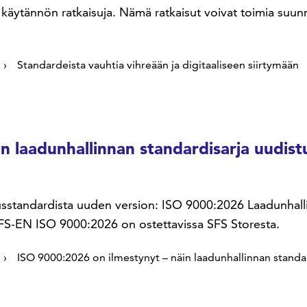
a käytännön ratkaisuja. Nämä ratkaisut voivat toimia suu
Standardeista vauhtia vihreään ja digitaaliseen siirtymään
n laadunhallinnan standardisarja uudist
usstandardista uuden version: ISO 9000:2026 Laadunhallin
 SFS-EN ISO 9000:2026 on ostettavissa SFS Storesta.
ISO 9000:2026 on ilmestynyt – näin laadunhallinnan standa