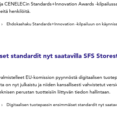
ja CENELECin Standards+Innovation Awards -kilpailussa e
itä henkilöitä.
Ehdokashaku Standards+Innovation -kilpailuun on käynnis
set standardit nyt saatavilla SFS Stores
valmistelleet EU-komission pyynnöstä digitaalisen tuote
 on nyt julkaistu ja niiden kansallisesti vahvistetut vers
nisen perustan tuotteisiin liittyvän tiedon hallintaan.
Digitaalisen tuotepassin ensimmäiset standardit nyt saatav