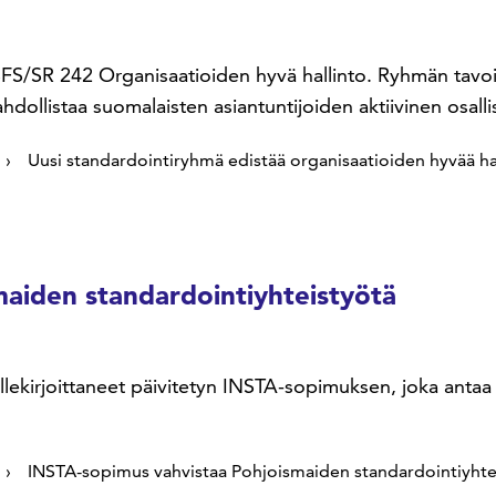
S/SR 242 Organisaatioiden hyvä hallinto. Ryhmän tavoi
dollistaa suomalaisten asiantuntijoiden aktiivinen osall
Uusi standardointiryhmä edistää organisaatioiden hyvää ha
maiden standardointiyhteistyötä
lekirjoittaneet päivitetyn INSTA-sopimuksen, joka antaa 
INSTA-sopimus vahvistaa Pohjoismaiden standardointiyht