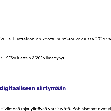
sivuilla. Luetteloon on koottu huhti–toukokuussa 2026 v
SFS:n luettelo 3/2026 ilmestynyt
digitaaliseen siirtymään
a tiiviimpää rajat ylittävää yhteistyötä. Pohjoismaat ova