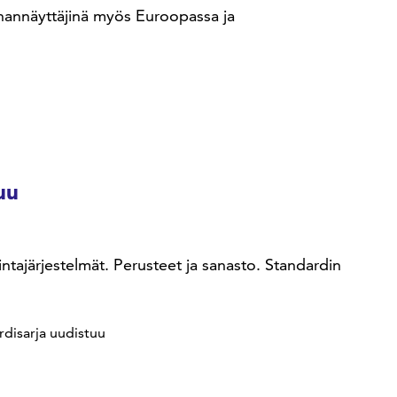
nnannäyttäjinä myös Euroopassa ja
uu
tajärjestelmät. Perusteet ja sanasto. Standardin
rdisarja uudistuu