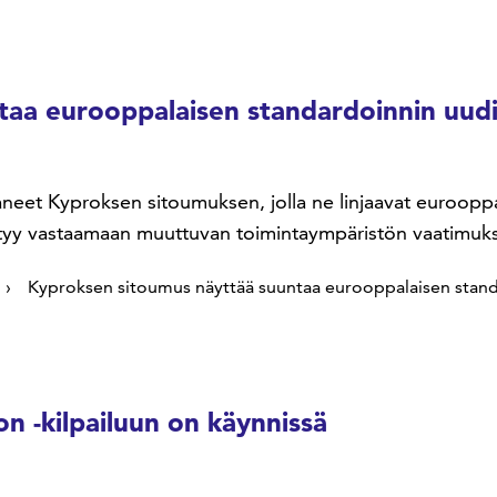
aa eurooppalaisen standardoinnin uudi
aneet Kyproksen sitoumuksen, jolla ne linjaavat euroopp
ystyy vastaamaan muuttuvan toimintaympäristön vaatimuks
Kyproksen sitoumus näyttää suuntaa eurooppalaisen stand
 -kilpailuun on käynnissä