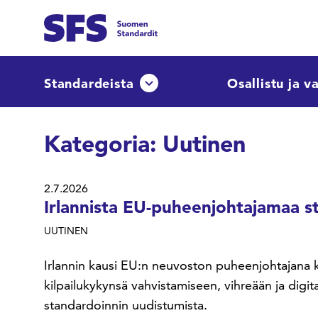
Siirry sisältöön
Etsi sivuilta
Standardeista
Osallistu ja v
Avaa tai sulje pudotusvalikko
Hae hakutermillä
Kategoria:
Uutinen
2.7.2026
Irlannista EU-puheenjohtajamaa 
UUTINEN
Irlannin kausi EU:n neuvoston puheenjohtajana k
kilpailukykynsä vahvistamiseen, vihreään ja digita
standardoinnin uudistumista.