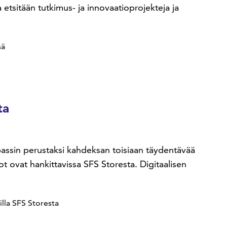
tsitään tutkimus- ja innovaatioprojekteja ja
sä
ta
passin perustaksi kahdeksan toisiaan täydentävää
iot ovat hankittavissa SFS Storesta. Digitaalisen
illa SFS Storesta