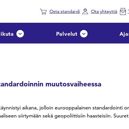
Osta standardi
Ota yhteyttä
aikuta
Palvelut
Aja
Avaa tai sulje pudotusvalikko
Avaa tai sulje pudotusvalik
standardoinnin muutosvaiheessa
äynnistyi aikana, jolloin eurooppalainen standardointi o
aliseen siirtymään sekä geopoliittisiin haasteisiin. Suuret