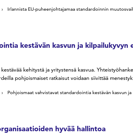
Irlannista EU-puheenjohtajamaa standardoinnin muutosvai
intia kestävän kasvun ja kilpailukyvyn 
 kestävää kehitystä ja yritystensä kasvua. Yhteistyöhan
rdeilla pohjoismaiset ratkaisut voidaan siivittää menestyk
Pohjoismaat vahvistavat standardointia kestävän kasvun ja 
rganisaatioiden hyvää hallintoa