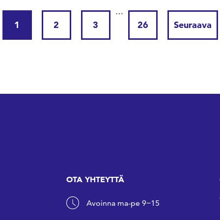
…
1
2
3
26
Seuraava
OTA YHTEYTTÄ
Avoinna ma-pe 9−15