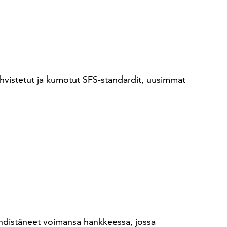
ahvistetut ja kumotut SFS-standardit, uusimmat
t yhdistäneet voimansa hankkeessa, jossa