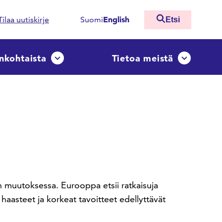
English
Tilaa uutiskirje
Suomi
Etsi
nkohtaista
Tietoa meistä
ko
Avaa tai sulje pudotusvalikko
Avaa tai sulj
n muutoksessa. Eurooppa etsii ratkaisuja
 haasteet ja korkeat tavoitteet edellyttävät