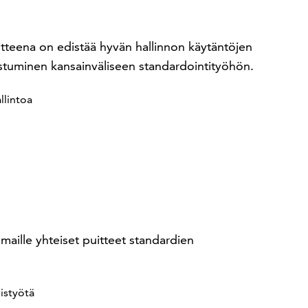
tteena on edistää hyvän hallinnon käytäntöjen
istuminen kansainväliseen standardointityöhön.
llintoa
maille yhteiset puitteet standardien
eistyötä