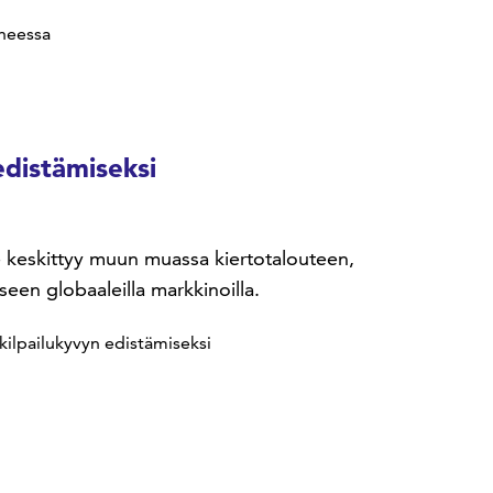
heessa
edistämiseksi
ke keskittyy muun muassa kiertotalouteen,
seen globaaleilla markkinoilla.
kilpailukyvyn edistämiseksi