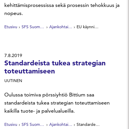
kehittämisprosessissa sekä prosessin tehokkuus ja
nopeus.
Etusivu
SFS Suomen Standardit
Ajankohtaista
EU käynnisti sidosryhmäkuulemisen standardeista
7.8.2019
Standardeista tukea strategian
toteuttamiseen
UUTINEN
Oulussa toimiva pörssiyhtiö Bittium saa
standardeista tukea strategian toteuttamiseen
kaikilla tuote- ja palvelualueilla.
Etusivu
SFS Suomen Standardit
Ajankohtaista
Standardeista tukea strategian toteuttamiseen