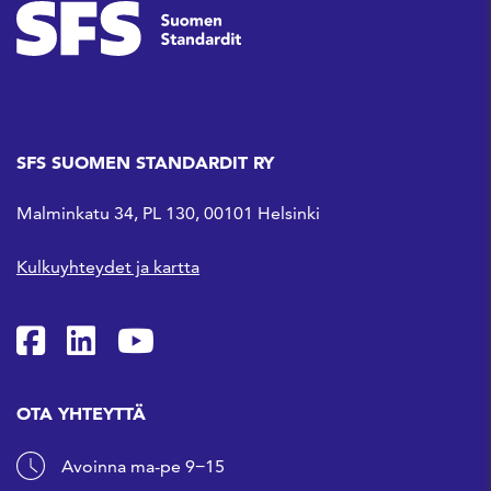
SFS SUOMEN STANDARDIT RY
Malminkatu 34, PL 130, 00101 Helsinki
Kulkuyhteydet ja kartta
SFS Facebookissa
SFS Linkedinissä
SFS Youtubessa
OTA YHTEYTTÄ
Avoinna ma-pe 9−15