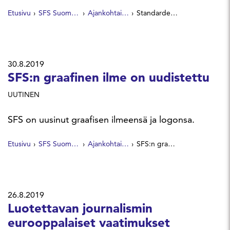
Etusivu
SFS Suomen Standardit
Ajankohtaista
Standardeilla ilmastonmuutos ja sen vaikutukset hallintaan
30.8.2019
SFS:n graafinen ilme on uudistettu
UUTINEN
SFS on uusinut graafisen ilmeensä ja logonsa.
Etusivu
SFS Suomen Standardit
Ajankohtaista
SFS:n graafinen ilme on uudistettu
26.8.2019
Luotettavan journalismin
eurooppalaiset vaatimukset