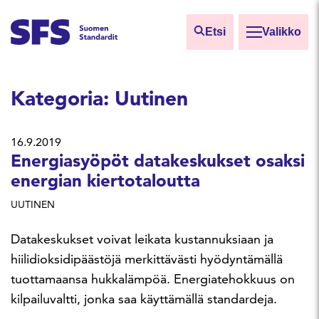
Siirry sisältöön
Etsi
Valikko
Etsi sivuilta
Kategoria:
Uutinen
Hae hakutermillä
16.9.2019
Energiasyöpöt datakeskukset osaksi
energian kiertotaloutta
UUTINEN
Datakeskukset voivat leikata kustannuksiaan ja
hiilidioksidipäästöjä merkittävästi hyödyntämällä
tuottamaansa hukkalämpöä. Energiatehokkuus on
kilpailuvaltti, jonka saa käyttämällä standardeja.