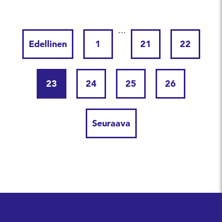
…
Edellinen
1
21
22
23
24
25
26
Seuraava