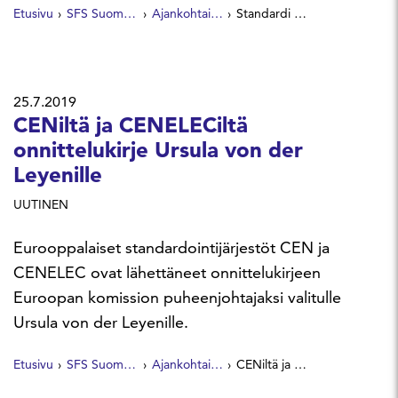
Etusivu
SFS Suomen Standardit
Ajankohtaista
Standardi tuo kestävää kehitystä tapahtumiin
25.7.2019
CENiltä ja CENELECiltä
onnittelukirje Ursula von der
Leyenille
UUTINEN
Eurooppalaiset standardointijärjestöt CEN ja
CENELEC ovat lähettäneet onnittelukirjeen
Euroopan komission puheenjohtajaksi valitulle
Ursula von der Leyenille.
Etusivu
SFS Suomen Standardit
Ajankohtaista
CENiltä ja CENELECiltä onnittelukirje Ursula von der Leyenille