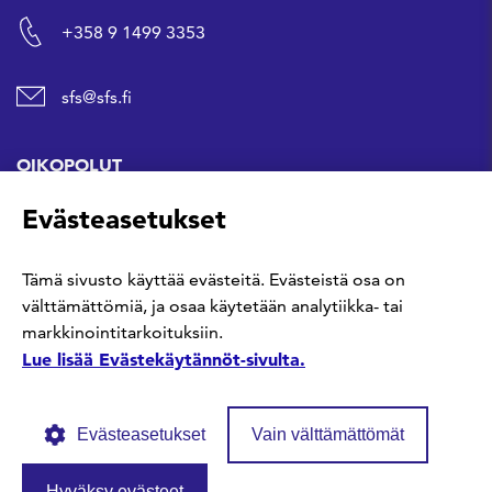
+358 9 1499 3353
sfs@sfs.fi
OIKOPOLUT
Evästeasetukset
Hanki standardi
Tämä sivusto käyttää evästeitä. Evästeistä osa on
Kommentoi tekeillä olevia standardeja
välttämättömiä, ja osaa käytetään analytiikka- tai
markkinointitarkoituksiin.
Anna meille palautetta
Lue lisää Evästekäytännöt-sivulta.
Evästeasetukset
Vain välttämättömät
Hyväksy evästeet