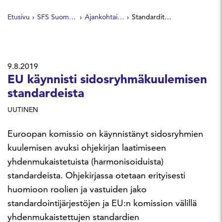
Etusivu
SFS Suomen Standardit
Ajankohtaista
Standardit avainroolissa maailmantaloudessa
9.8.2019
EU käynnisti sidosryhmäkuulemisen
standardeista
UUTINEN
Euroopan komissio on käynnistänyt sidosryhmien
kuulemisen avuksi ohjekirjan laatimiseen
yhdenmukaistetuista (harmonisoiduista)
standardeista. Ohjekirjassa otetaan erityisesti
huomioon roolien ja vastuiden jako
standardointijärjestöjen ja EU:n komission välillä
yhdenmukaistettujen standardien