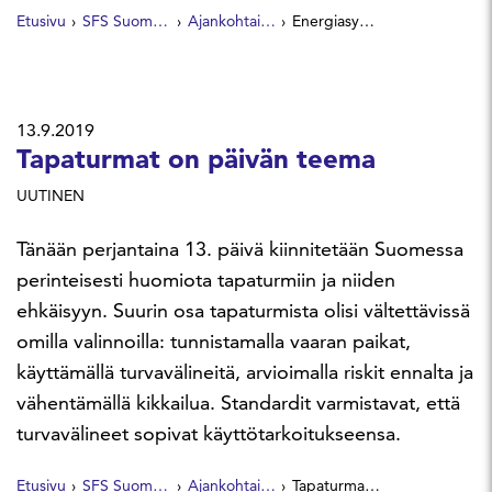
Etusivu
SFS Suomen Standardit
Ajankohtaista
Energiasyöpöt datakeskukset osaksi energian kiertotaloutta
13.9.2019
Tapaturmat on päivän teema
UUTINEN
Tänään perjantaina 13. päivä kiinnitetään Suomessa
perinteisesti huomiota tapaturmiin ja niiden
ehkäisyyn. Suurin osa tapaturmista olisi vältettävissä
omilla valinnoilla: tunnistamalla vaaran paikat,
käyttämällä turvavälineitä, arvioimalla riskit ennalta ja
vähentämällä kikkailua. Standardit varmistavat, että
turvavälineet sopivat käyttötarkoitukseensa.
Etusivu
SFS Suomen Standardit
Ajankohtaista
Tapaturmat on päivän teema