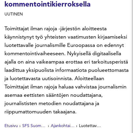
kommentointikierroksella
UUTINEN
Toimittajat ilman rajoja -järjestön aloitteesta
käynnistynyt työ yhteisten vaatimusten kirjaamiseksi
luotettavalle journalismille Euroopassa on edennyt
kommentointivaiheeseen. Nykyisellä digitaalisella
ajalla on aina vaikeampaa erottaa eri tarkoitusperistä
laadittua yksipuolista informaatiota puolueettomasta
ja luotettavasta uutisoinnista. Aloitteellaan
Toimittajat ilman rajoja haluaa vahvistaa journalismin
asemaa eettisten sääntöjen noudattajana,
journalististen metodien noudattajana ja
riippumattomuuden takaajana.
Etusivu
SFS Suomen Standardit
Ajankohtaista
Luotettavan journalismin eurooppalaiset vaatimukset kommentointikierroksella