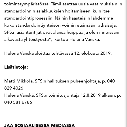
toimintaympäristössä. Tämä asettaa uusia vaatimuksia niin
standardoinnin asiakkuuksien hoitamiseen, kuin itse
standardointiprosessiin. Näihin haasteisiin lähdemme
koko standardointiyhteisön voimin etsimään ratkaisuja.
SFS:n asiantuntijat ovat alansa huippua ja olen innoissani
alkavasta yhteistyöstä”, kertoo Helena Vänskä.
Helena Vänskä aloittaa tehtävässä 12. elokuuta 2019.
Lisätietoja:
Matti Mikkola, SFS:n hallituksen puheenjohtaja, p. 040
829 4026
Helena Vänskä, SFS:n toimitusjohtaja 12.8.2019 alkaen, p.
040 581 6786
JAA SOSIAALISESSA MEDIASSA