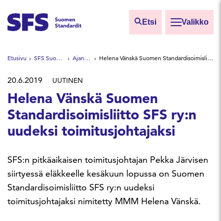
Siirry sisältöön
Etsi
Valikko
Etsi sivuilta
Etusivu
SFS Suomen Standardit
Ajankohtaista
Helena Vänskä Suomen Standardisoimisliitto SFS ry:n uudeksi toimitusjohtajaksi
Hae hakutermillä
20.6.2019
UUTINEN
Helena Vänskä Suomen
Standardisoimisliitto SFS ry:n
uudeksi toimitusjohtajaksi
SFS:n pitkäaikaisen toimitusjohtajan Pekka Järvisen
siirtyessä eläkkeelle kesäkuun lopussa on Suomen
Standardisoimisliitto SFS ry:n uudeksi
toimitusjohtajaksi nimitetty MMM Helena Vänskä.