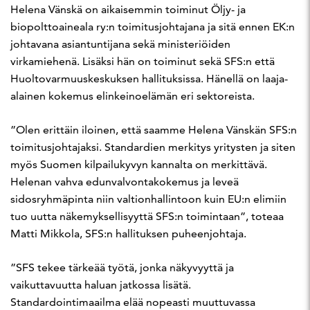
Helena Vänskä on aikaisemmin toiminut Öljy- ja
biopolttoaineala ry:n toimitusjohtajana ja sitä ennen EK:n
johtavana asiantuntijana sekä ministeriöiden
virkamiehenä. Lisäksi hän on toiminut sekä SFS:n että
Huoltovarmuuskeskuksen hallituksissa. Hänellä on laaja-
alainen kokemus elinkeinoelämän eri sektoreista.
”Olen erittäin iloinen, että saamme Helena Vänskän SFS:n
toimitusjohtajaksi. Standardien merkitys yritysten ja siten
myös Suomen kilpailukyvyn kannalta on merkittävä.
Helenan vahva edunvalvontakokemus ja leveä
sidosryhmäpinta niin valtionhallintoon kuin EU:n elimiin
tuo uutta näkemyksellisyyttä SFS:n toimintaan”, toteaa
Matti Mikkola, SFS:n hallituksen puheenjohtaja.
”SFS tekee tärkeää työtä, jonka näkyvyyttä ja
vaikuttavuutta haluan jatkossa lisätä.
Standardointimaailma elää nopeasti muuttuvassa