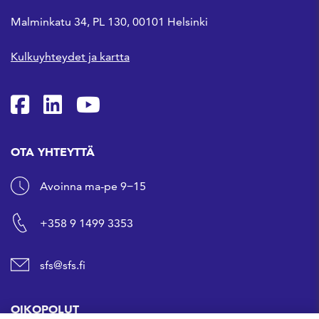
Malminkatu 34, PL 130, 00101 Helsinki
Kulkuyhteydet ja kartta
SFS Facebookissa
SFS Linkedinissä
SFS Youtubessa
OTA YHTEYTTÄ
Avoinna ma-pe 9−15
+358 9 1499 3353
sfs@sfs.fi
OIKOPOLUT