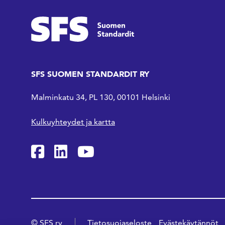
SFS SUOMEN STANDARDIT RY
Malminkatu 34, PL 130, 00101 Helsinki
Kulkuyhteydet ja kartta
SFS Facebookissa
SFS Linkedinissä
SFS Youtubessa
© SFS ry
Tietosuojaseloste
Evästekäytännöt