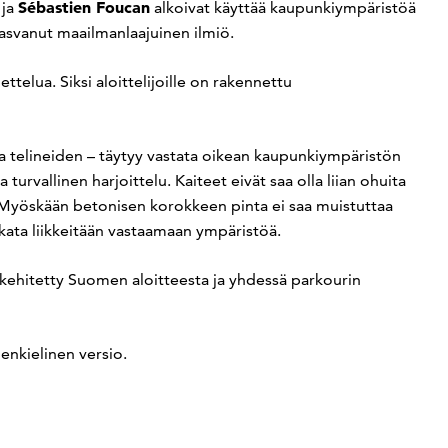
Sébastien Foucan
ja
alkoivat käyttää kaupunkiympäristöä
asvanut maailmanlaajuinen ilmiö.
ttelua. Siksi aloittelijoille on rakennettu
 ja telineiden – täytyy vastata oikean kaupunkiympäristön
urvallinen harjoittelu. Kaiteet eivät saa olla liian ohuita
as. Myöskään betonisen korokkeen pinta ei saa muistuttaa
okata liikkeitään vastaamaan ympäristöä.
 kehitetty Suomen aloitteesta ja yhdessä parkourin
enkielinen versio.