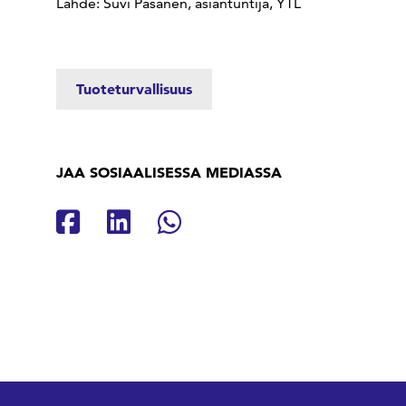
Lähde: Suvi Pasanen, asiantuntija, YTL
Tuoteturvallisuus
JAA SOSIAALISESSA MEDIASSA
Jaa Facebookissa
Jaa Linkedinissä
Jaa Whatsappissa