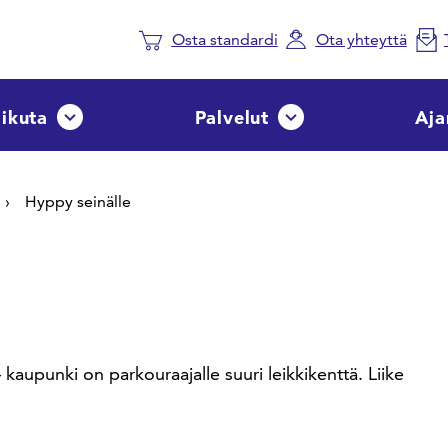
Osta standardi
Ota yhteyttä
aikuta
Palvelut
Aja
Avaa tai sulje pudotusvalikko
Avaa tai sulje pudotusvalik
Hyppy seinälle
 kaupunki on parkouraajalle suuri leikkikenttä. Liike