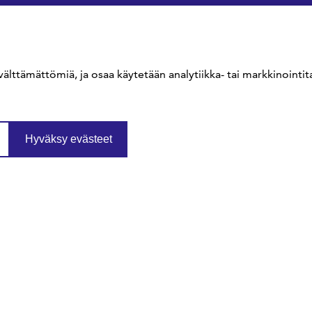
välttämättömiä, ja osaa käytetään analytiikka- tai markkinointita
Hyväksy evästeet