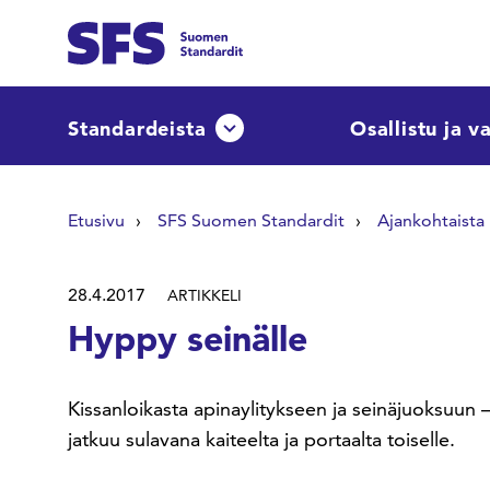
Siirry sisältöön
Etsi sivuilta
Standardeista
Osallistu ja v
Avaa tai sulje pudotusvalikko
Hae hakutermillä
Etusivu
SFS Suomen Standardit
Ajankohtaista
28.4.2017
ARTIKKELI
Hyppy seinälle
Kissanloikasta apinaylitykseen ja seinäjuoksuun –
jatkuu sulavana kaiteelta ja portaalta toiselle.