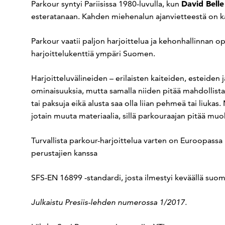
David Belle
Parkour syntyi Pariisissa 1980-luvulla, kun
esteratanaan. Kahden miehenalun ajanvietteestä on k
Parkour vaatii paljon harjoittelua ja kehonhallinnan ope
harjoittelukenttiä ympäri Suomen.
Harjoitteluvälineiden – erilaisten kaiteiden, esteiden
ominaisuuksia, mutta samalla niiden pitää mahdollistaa t
tai paksuja eikä alusta saa olla liian pehmeä tai liuk
jotain muuta materiaalia, sillä parkouraajan pitää mu
Turvallista parkour-harjoittelua varten on Euroopassa
perustajien kanssa
SFS-EN 16899 -standardi, josta ilmestyi keväällä suom
Julkaistu Presiis-lehden numerossa 1/2017.