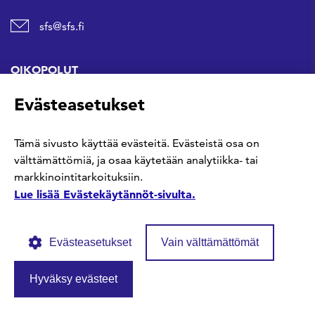
sfs@sfs.fi
OIKOPOLUT
Evästeasetukset
Hanki standardi
Tämä sivusto käyttää evästeitä. Evästeistä osa on
Kommentoi tekeillä olevia standardeja
välttämättömiä, ja osaa käytetään analytiikka- tai
markkinointitarkoituksiin.
Anna meille palautetta
Lue lisää Evästekäytännöt-sivulta.
Evästeasetukset
Vain välttämättömät
Hyväksy evästeet
© SFS ry
Tietosuojaseloste
Evästekäytännöt