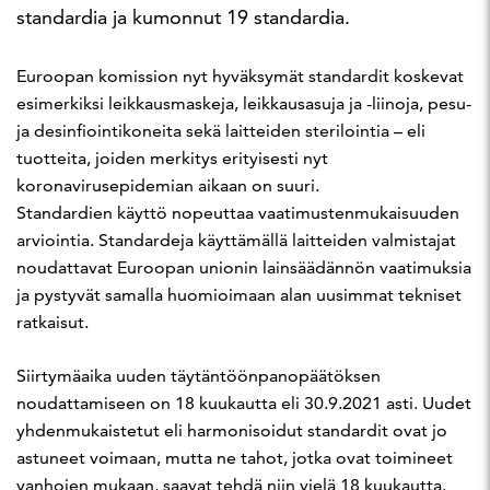
standardia ja kumonnut 19 standardia.
Euroopan komission nyt hyväksymät standardit koskevat
esimerkiksi leikkausmaskeja, leikkausasuja ja -liinoja, pesu-
ja desinfiointikoneita sekä laitteiden sterilointia – eli
tuotteita, joiden merkitys erityisesti nyt
koronavirusepidemian aikaan on suuri.
Standardien käyttö nopeuttaa vaatimustenmukaisuuden
arviointia. Standardeja käyttämällä laitteiden valmistajat
noudattavat Euroopan unionin lainsäädännön vaatimuksia
ja pystyvät samalla huomioimaan alan uusimmat tekniset
ratkaisut.
Siirtymäaika uuden täytäntöönpanopäätöksen
noudattamiseen on 18 kuukautta eli 30.9.2021 asti. Uudet
yhdenmukaistetut eli harmonisoidut standardit ovat jo
astuneet voimaan, mutta ne tahot, jotka ovat toimineet
vanhojen mukaan, saavat tehdä niin vielä 18 kuukautta.