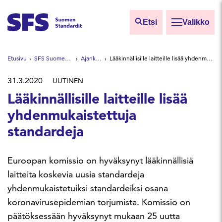
Siirry sisältöön
Etsi
Valikko
Etsi sivuilta
Etusivu
SFS Suomen Standardit
Ajankohtaista
Lääkinnällisille laitteille lisää yhdenmukaistettuja standardeja
Hae hakutermillä
31.3.2020
UUTINEN
Lääkinnällisille laitteille lisää
yhdenmukaistettuja
standardeja
Euroopan komissio on hyväksynyt lääkinnällisiä
laitteita koskevia uusia standardeja
yhdenmukaistetuiksi standardeiksi osana
koronavirusepidemian torjumista. Komissio on
päätöksessään hyväksynyt mukaan 25 uutta