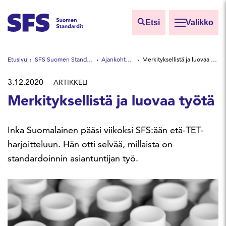
Siirry sisältöön
Etsi
Valikko
Etsi sivuilta
Etusivu
SFS Suomen Standardit
Ajankohtaista
Merkityksellistä ja luovaa työtä
Hae hakutermillä
3.12.2020
ARTIKKELI
Merkityksellistä ja luovaa työtä
Inka Suomalainen pääsi viikoksi SFS:ään etä-TET-
harjoitteluun. Hän otti selvää, millaista on
standardoinnin asiantuntijan työ.