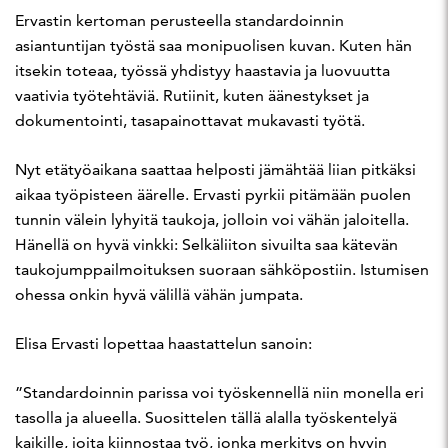
Ervastin kertoman perusteella standardoinnin
asiantuntijan työstä saa monipuolisen kuvan. Kuten hän
itsekin toteaa, työssä yhdistyy haastavia ja luovuutta
vaativia työtehtäviä. Rutiinit, kuten äänestykset ja
dokumentointi, tasapainottavat mukavasti työtä.
Nyt etätyöaikana saattaa helposti jämähtää liian pitkäksi
aikaa työpisteen äärelle. Ervasti pyrkii pitämään puolen
tunnin välein lyhyitä taukoja, jolloin voi vähän jaloitella.
Hänellä on hyvä vinkki: Selkäliiton sivuilta saa kätevän
taukojumppailmoituksen suoraan sähköpostiin. Istumisen
ohessa onkin hyvä välillä vähän jumpata.
Elisa Ervasti lopettaa haastattelun sanoin:
”Standardoinnin parissa voi työskennellä niin monella eri
tasolla ja alueella. Suosittelen tällä alalla työskentelyä
kaikille, joita kiinnostaa työ, jonka merkitys on hyvin