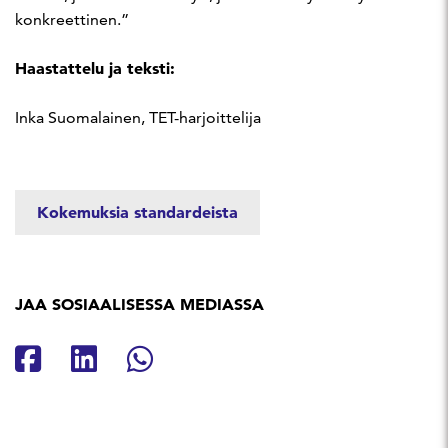
konkreettinen.”
Haastattelu ja teksti:
Inka Suomalainen, TET-harjoittelija
Kokemuksia standardeista
JAA SOSIAALISESSA MEDIASSA
Jaa Facebookissa
Jaa Linkedinissä
Jaa Whatsappissa