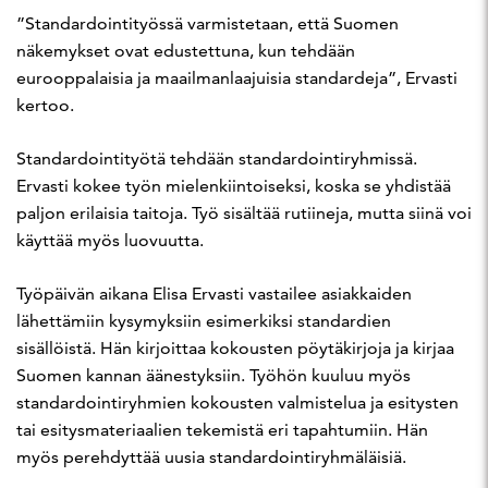
”Standardointityössä varmistetaan, että Suomen
näkemykset ovat edustettuna, kun tehdään
eurooppalaisia ja maailmanlaajuisia standardeja”, Ervasti
kertoo.
Standardointityötä tehdään standardointiryhmissä.
Ervasti kokee työn mielenkiintoiseksi, koska se yhdistää
paljon erilaisia taitoja. Työ sisältää rutiineja, mutta siinä voi
käyttää myös luovuutta.
Työpäivän aikana Elisa Ervasti vastailee asiakkaiden
lähettämiin kysymyksiin esimerkiksi standardien
sisällöistä. Hän kirjoittaa kokousten pöytäkirjoja ja kirjaa
Suomen kannan äänestyksiin. Työhön kuuluu myös
standardointiryhmien kokousten valmistelua ja esitysten
tai esitysmateriaalien tekemistä eri tapahtumiin. Hän
myös perehdyttää uusia standardointiryhmäläisiä.