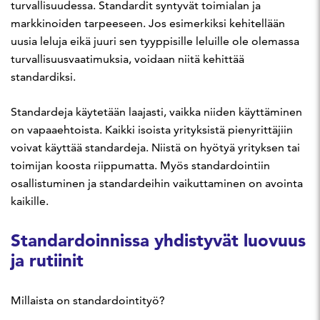
turvallisuudessa. Standardit syntyvät toimialan ja
markkinoiden tarpeeseen. Jos esimerkiksi kehitellään
uusia leluja eikä juuri sen tyyppisille leluille ole olemassa
turvallisuusvaatimuksia, voidaan niitä kehittää
standardiksi.
Standardeja käytetään laajasti, vaikka niiden käyttäminen
on vapaaehtoista. Kaikki isoista yrityksistä pienyrittäjiin
voivat käyttää standardeja. Niistä on hyötyä yrityksen tai
toimijan koosta riippumatta. Myös standardointiin
osallistuminen ja standardeihin vaikuttaminen on avointa
kaikille.
Standardoinnissa yhdistyvät luovuus
ja rutiinit
Millaista on standardointityö?