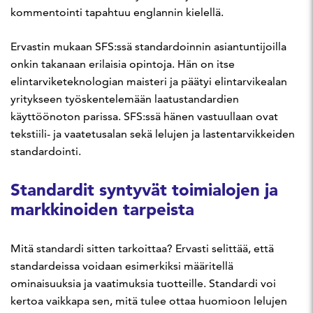
kommentointi tapahtuu englannin kielellä.
Ervastin mukaan SFS:ssä standardoinnin asiantuntijoilla
onkin takanaan erilaisia opintoja. Hän on itse
elintarviketeknologian maisteri ja päätyi elintarvikealan
yritykseen työskentelemään laatustandardien
käyttöönoton parissa. SFS:ssä hänen vastuullaan ovat
tekstiili- ja vaatetusalan sekä lelujen ja lastentarvikkeiden
standardointi.
Standardit syntyvät toimialojen ja
markkinoiden tarpeista
Mitä standardi sitten tarkoittaa? Ervasti selittää, että
standardeissa voidaan esimerkiksi määritellä
ominaisuuksia ja vaatimuksia tuotteille. Standardi voi
kertoa vaikkapa sen, mitä tulee ottaa huomioon lelujen