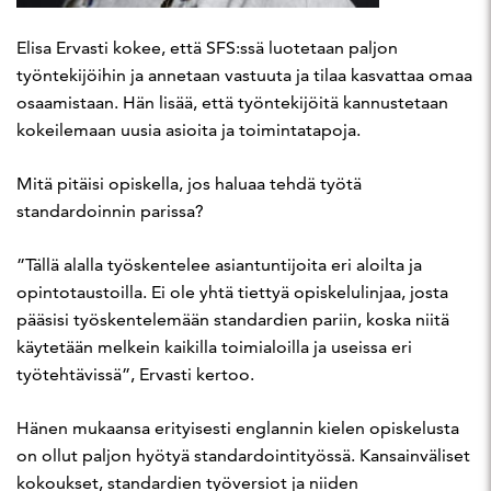
Elisa Ervasti kokee, että SFS:ssä luotetaan paljon
työntekijöihin ja annetaan vastuuta ja tilaa kasvattaa omaa
osaamistaan. Hän lisää, että työntekijöitä kannustetaan
kokeilemaan uusia asioita ja toimintatapoja.
Mitä pitäisi opiskella, jos haluaa tehdä työtä
standardoinnin parissa?
”Tällä alalla työskentelee asiantuntijoita eri aloilta ja
opintotaustoilla. Ei ole yhtä tiettyä opiskelulinjaa, josta
pääsisi työskentelemään standardien pariin, koska niitä
käytetään melkein kaikilla toimialoilla ja useissa eri
työtehtävissä”, Ervasti kertoo.
Hänen mukaansa erityisesti englannin kielen opiskelusta
on ollut paljon hyötyä standardointityössä. Kansainväliset
kokoukset, standardien työversiot ja niiden