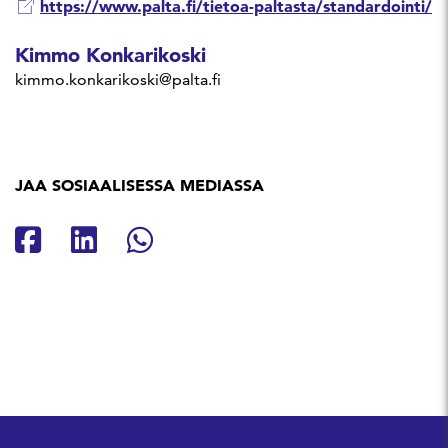
https://www.palta.fi/tietoa-paltasta/standardointi/
Kimmo Konkarikoski
kimmo.konkarikoski@palta.fi
JAA SOSIAALISESSA MEDIASSA
Jaa Facebookissa
Jaa Linkedinissä
Jaa Whatsappissa