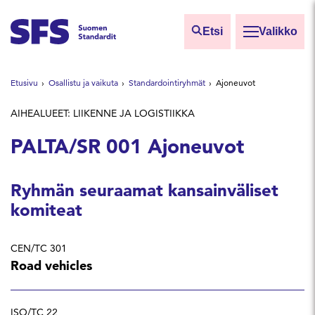
Siirry sisältöön
Etsi
Valikko
Etsi sivuilta
Etusivu
Osallistu ja vaikuta
Standardointiryhmät
Ajoneuvot
Hae hakutermillä
AIHEALUEET: LIIKENNE JA LOGISTIIKKA
PALTA/SR 001 Ajoneuvot
Ryhmän seuraamat kansainväliset
komiteat
CEN/TC 301
Road vehicles
ISO/TC 22