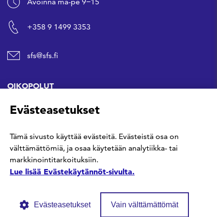
Avoinna ma-pe 9−15
+358 9 1499 3353
sfs@sfs.fi
OIKOPOLUT
Evästeasetukset
Hanki standardi
Tämä sivusto käyttää evästeitä. Evästeistä osa on
Kommentoi tekeillä olevia standardeja
välttämättömiä, ja osaa käytetään analytiikka- tai
markkinointitarkoituksiin.
Anna meille palautetta
Lue lisää Evästekäytännöt-sivulta.
Evästeasetukset
Vain välttämättömät