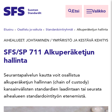
Siirry sisältöön
Etsi
Valikko
Etsi sivuilta
Etusivu
Osallistu ja vaikuta
Standardointiryhmät
Alkuperäketjun hallinta
Hae hakutermillä
AIHEALUEET: JOHTAMINEN / YMPÄRISTÖ JA KESTÄVÄ KEHITYS
SFS/SP 711 Alkuperäketjun
hallinta
Seurantapalvelun kautta voit osallistua
alkuperäketjun hallinnan (chain of custody)
kansainvälisten standardien laadintaan tai seurata
aihealueen standardointityön etenemistä.