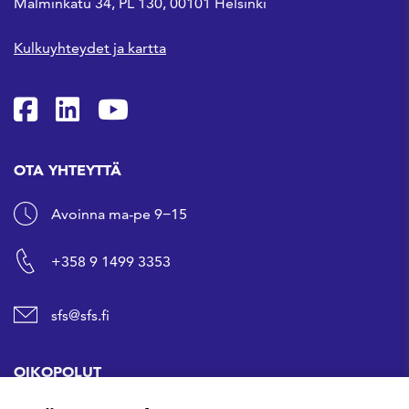
Malminkatu 34, PL 130, 00101 Helsinki
Kulkuyhteydet ja kartta
SFS Facebookissa
SFS Linkedinissä
SFS Youtubessa
OTA YHTEYTTÄ
Avoinna ma-pe 9−15
+358 9 1499 3353
sfs@sfs.fi
OIKOPOLUT