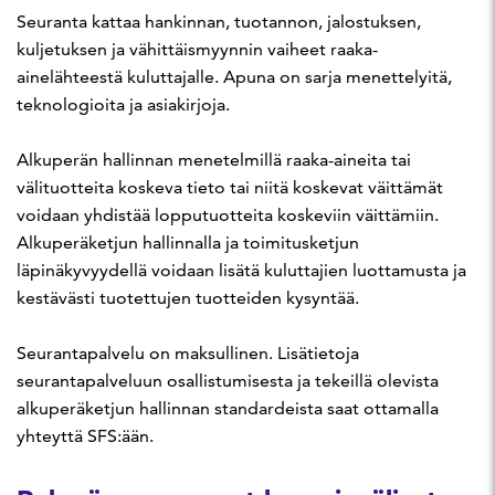
Seuranta kattaa hankinnan, tuotannon, jalostuksen,
kuljetuksen ja vähittäismyynnin vaiheet raaka-
ainelähteestä kuluttajalle. Apuna on sarja menettelyitä,
teknologioita ja asiakirjoja.
Alkuperän hallinnan menetelmillä raaka-aineita tai
välituotteita koskeva tieto tai niitä koskevat väittämät
voidaan yhdistää lopputuotteita koskeviin väittämiin.
Alkuperäketjun hallinnalla ja toimitusketjun
läpinäkyvyydellä voidaan lisätä kuluttajien luottamusta ja
kestävästi tuotettujen tuotteiden kysyntää.
Seurantapalvelu on maksullinen. Lisätietoja
seurantapalveluun osallistumisesta ja tekeillä olevista
alkuperäketjun hallinnan standardeista saat ottamalla
yhteyttä SFS:ään.