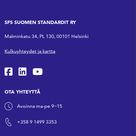
SFS SUOMEN STANDARDIT RY
Malminkatu 34, PL 130, 00101 Helsinki
Kulkuyhteydet ja kartta
SFS Facebookissa
SFS Linkedinissä
SFS Youtubessa
OTA YHTEYTTÄ
Avoinna ma-pe 9−15
+358 9 1499 3353