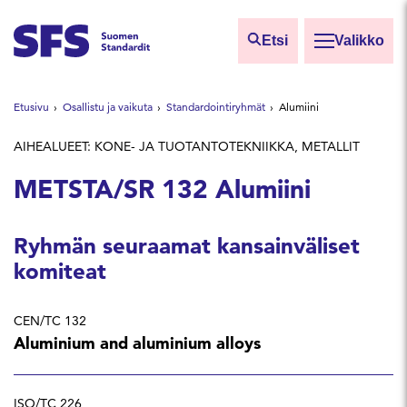
Siirry sisältöön
Etsi
Valikko
Etsi sivuilta
Etusivu
Osallistu ja vaikuta
Standardointiryhmät
Alumiini
Hae hakutermillä
AIHEALUEET: KONE- JA TUOTANTOTEKNIIKKA, METALLIT
METSTA/SR 132 Alumiini
Ryhmän seuraamat kansainväliset
komiteat
CEN/TC 132
Aluminium and aluminium alloys
ISO/TC 226