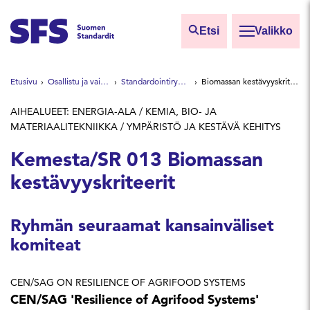
Siirry sisältöön
Etsi
Valikko
Etsi sivuilta
Etusivu
Osallistu ja vaikuta
Standardointiryhmät
Biomassan kestävyyskriteerit
Hae hakutermillä
AIHEALUEET: ENERGIA-ALA / KEMIA, BIO- JA
MATERIAALITEKNIIKKA / YMPÄRISTÖ JA KESTÄVÄ KEHITYS
Kemesta/SR 013 Biomassan
kestävyyskriteerit
Ryhmän seuraamat kansainväliset
komiteat
CEN/SAG ON RESILIENCE OF AGRIFOOD SYSTEMS
CEN/SAG 'Resilience of Agrifood Systems'