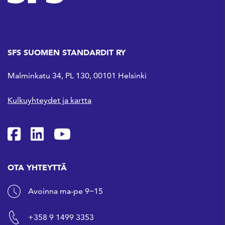
SFS SUOMEN STANDARDIT RY
Malminkatu 34, PL 130, 00101 Helsinki
Kulkuyhteydet ja kartta
SFS Facebookissa
SFS Linkedinissä
SFS Youtubessa
OTA YHTEYTTÄ
Avoinna ma-pe 9−15
+358 9 1499 3353