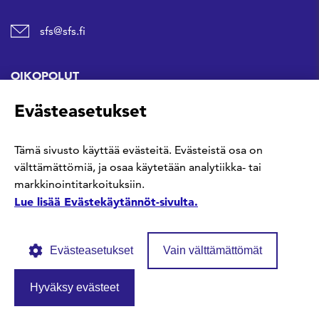
sfs@sfs.fi
OIKOPOLUT
Evästeasetukset
Hanki standardi
Tämä sivusto käyttää evästeitä. Evästeistä osa on
Kommentoi tekeillä olevia standardeja
välttämättömiä, ja osaa käytetään analytiikka- tai
markkinointitarkoituksiin.
Anna meille palautetta
Lue lisää Evästekäytännöt-sivulta.
Evästeasetukset
Vain välttämättömät
Hyväksy evästeet
© SFS ry
Tietosuojaseloste
Evästekäytännöt