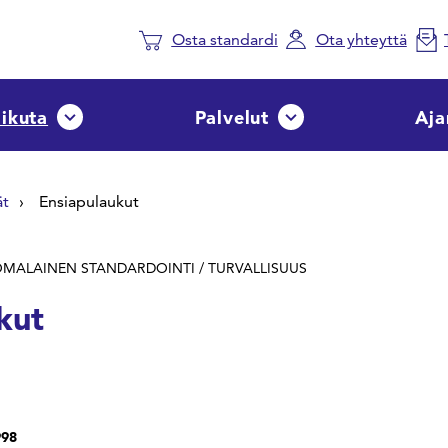
Osta standardi
Ota yhteyttä
aikuta
Palvelut
Aja
Avaa tai sulje pudotusvalikko
Avaa tai sulje pudotusvalik
ät
Ensiapulaukut
UOMALAINEN STANDARDOINTI / TURVALLISUUS
kut
998