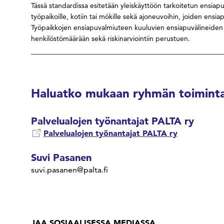
Tässä standardissa esitetään yleiskäyttöön tarkoitetun ensia
työpaikoille, kotiin tai mökille sekä ajoneuvoihin, joiden ensia
Työpaikkojen ensiapuvalmiuteen kuuluvien ensiapuvälineiden t
henkilöstömäärään sekä riskinarviointiin perustuen.
Haluatko mukaan ryhmän toiminta
Palvelualojen työnantajat PALTA ry
Palvelualojen työnantajat PALTA ry
Suvi Pasanen
suvi.pasanen@palta.fi
JAA SOSIAALISESSA MEDIASSA