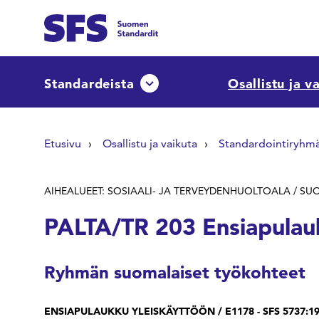
Siirry sisältöön
Etsi sivuilta
Standardeista
Osallistu ja v
Avaa tai sulje pudotusvalikko
Hae hakutermillä
Etusivu
Osallistu ja vaikuta
Standardointiryhm
AIHEALUEET: SOSIAALI- JA TERVEYDENHUOLTOALA / S
PALTA/TR 203 Ensiapulau
Ryhmän suomalaiset työkohteet
ENSIAPULAUKKU YLEISKÄYTTÖÖN / E1178 - SFS 5737:1