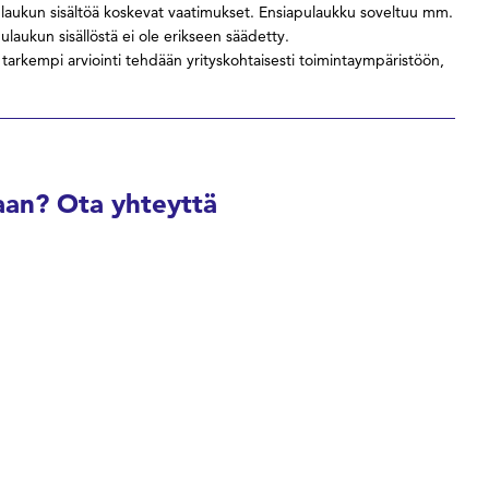
pulaukun sisältöä koskevat vaatimukset. Ensiapulaukku soveltuu mm.
pulaukun sisällöstä ei ole erikseen säädetty.
arkempi arviointi tehdään yrityskohtaisesti toimintaympäristöön,
an? Ota yhteyttä