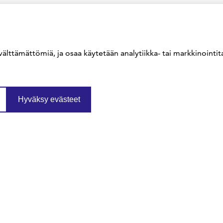
välttämättömiä, ja osaa käytetään analytiikka- tai markkinointita
Hyväksy evästeet