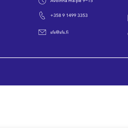
Avoinna ma-pe 9−15
+358 9 1499 3353
sfs@sfs.fi