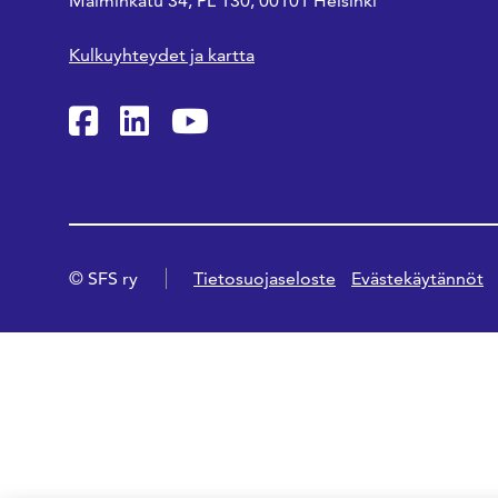
Malminkatu 34, PL 130, 00101 Helsinki
Kulkuyhteydet ja kartta
SFS Facebookissa
SFS Linkedinissä
SFS Youtubessa
© SFS ry
Tietosuojaseloste
Evästekäytännöt