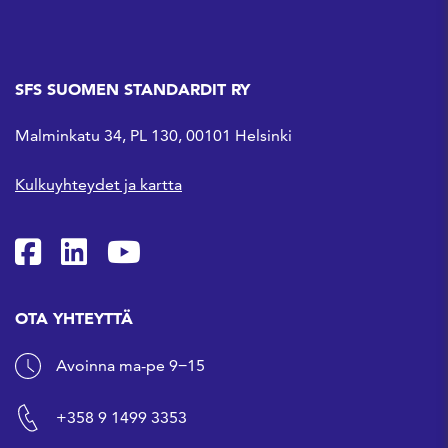
SFS SUOMEN STANDARDIT RY
Malminkatu 34, PL 130, 00101 Helsinki
Kulkuyhteydet ja kartta
SFS Facebookissa
SFS Linkedinissä
SFS Youtubessa
OTA YHTEYTTÄ
Avoinna ma-pe 9−15
+358 9 1499 3353