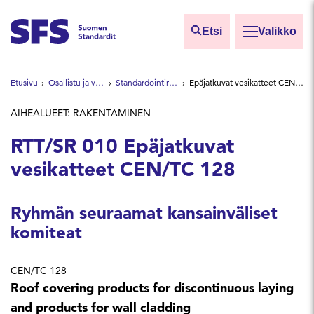
Siirry sisältöön
Etsi
Valikko
Etsi sivuilta
Etusivu
Osallistu ja vaikuta
Standardointiryhmät
Epäjatkuvat vesikatteet CEN/TC 128
Hae hakutermillä
AIHEALUEET: RAKENTAMINEN
RTT/SR 010 Epäjatkuvat
vesikatteet CEN/TC 128
Ryhmän seuraamat kansainväliset
komiteat
CEN/TC 128
Roof covering products for discontinuous laying
and products for wall cladding