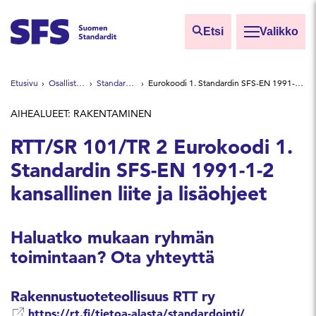
Siirry sisältöön
Etsi
Valikko
Etsi sivuilta
Etusivu
Osallistu ja vaikuta
Standardointiryhmät
Eurokoodi 1. Standardin SFS-EN 1991-1-2 kansallinen liite ja lisäohjeet
Hae hakutermillä
AIHEALUEET: RAKENTAMINEN
RTT/SR 101/TR 2 Eurokoodi 1.
Standardin SFS-EN 1991-1-2
kansallinen liite ja lisäohjeet
Haluatko mukaan ryhmän
toimintaan? Ota yhteyttä
Rakennustuoteteollisuus RTT ry
https://rt.fi/tietoa-alasta/standardointi/