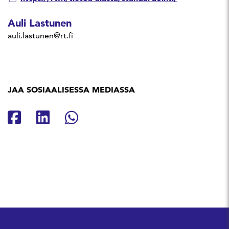
Auli Lastunen
auli.lastunen@rt.fi
JAA SOSIAALISESSA MEDIASSA
Jaa Facebookissa
Jaa Linkedinissä
Jaa Whatsappissa