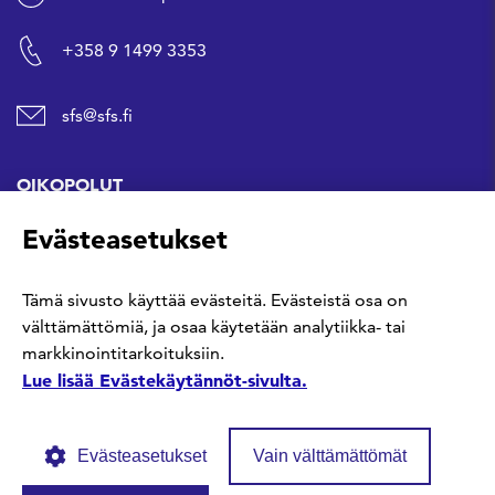
+358 9 1499 3353
sfs@sfs.fi
OIKOPOLUT
Evästeasetukset
Hanki standardi
Tämä sivusto käyttää evästeitä. Evästeistä osa on
Kommentoi tekeillä olevia standardeja
välttämättömiä, ja osaa käytetään analytiikka- tai
markkinointitarkoituksiin.
Anna meille palautetta
Lue lisää Evästekäytännöt-sivulta.
Evästeasetukset
Vain välttämättömät