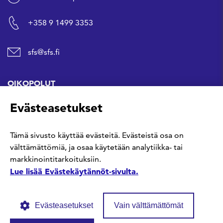
+358 9 1499 3353
sfs@sfs.fi
OIKOPOLUT
Evästeasetukset
Hanki standardi
Tämä sivusto käyttää evästeitä. Evästeistä osa on
Kommentoi tekeillä olevia standardeja
välttämättömiä, ja osaa käytetään analytiikka- tai
markkinointitarkoituksiin.
Anna meille palautetta
Lue lisää Evästekäytännöt-sivulta.
Evästeasetukset
Vain välttämättömät