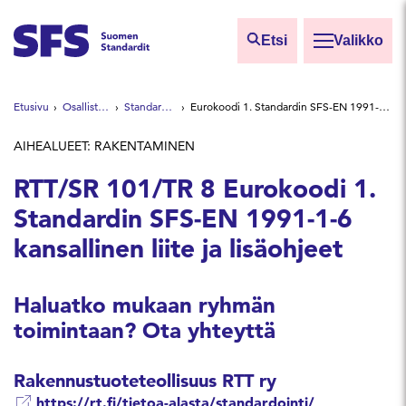
Siirry sisältöön
Etsi
Valikko
Etsi sivuilta
Etusivu
Osallistu ja vaikuta
Standardointiryhmät
Eurokoodi 1. Standardin SFS-EN 1991-1-6 kansallinen liite ja lisäohjeet
Hae hakutermillä
AIHEALUEET: RAKENTAMINEN
RTT/SR 101/TR 8 Eurokoodi 1.
Standardin SFS-EN 1991-1-6
kansallinen liite ja lisäohjeet
Haluatko mukaan ryhmän
toimintaan? Ota yhteyttä
Rakennustuoteteollisuus RTT ry
https://rt.fi/tietoa-alasta/standardointi/