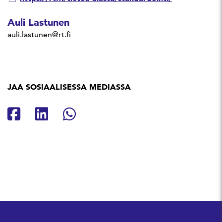
Auli Lastunen
auli.lastunen@rt.fi
JAA SOSIAALISESSA MEDIASSA
Jaa Facebookissa
Jaa Linkedinissä
Jaa Whatsappissa