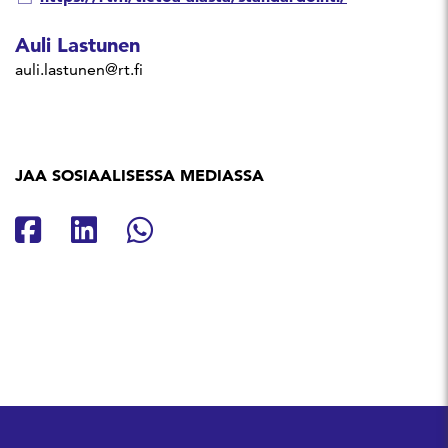
Auli Lastunen
auli.lastunen@rt.fi
JAA SOSIAALISESSA MEDIASSA
Jaa Facebookissa
Jaa Linkedinissä
Jaa Whatsappissa