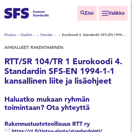
Siirry sisältöön
Etsi
Valikko
Etsi sivuilta
Etusivu
Osallistu ja vaikuta
Standardointiryhmät
Eurokoodi 4. Standardin SFS-EN 1994-1-1 kansallinen liite ja lisäohjeet
Hae hakutermillä
AIHEALUEET: RAKENTAMINEN
RTT/SR 104/TR 1 Eurokoodi 4.
Standardin SFS-EN 1994-1-1
kansallinen liite ja lisäohjeet
Haluatko mukaan ryhmän
toimintaan? Ota yhteyttä
Rakennustuoteteollisuus RTT ry
https://rt.fi/tietoa-alasta/standardointi/