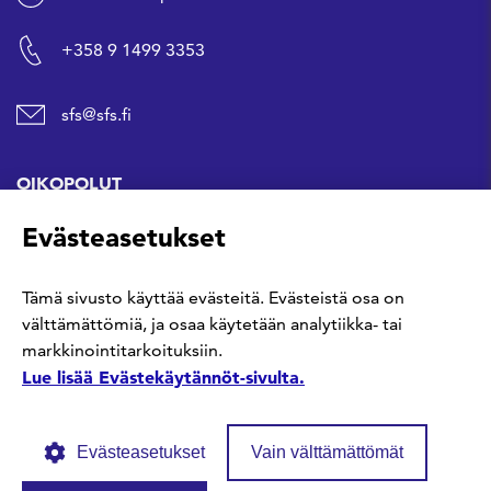
+358 9 1499 3353
sfs@sfs.fi
OIKOPOLUT
Evästeasetukset
Hanki standardi
Tämä sivusto käyttää evästeitä. Evästeistä osa on
Kommentoi tekeillä olevia standardeja
välttämättömiä, ja osaa käytetään analytiikka- tai
markkinointitarkoituksiin.
Anna meille palautetta
Lue lisää Evästekäytännöt-sivulta.
Evästeasetukset
Vain välttämättömät