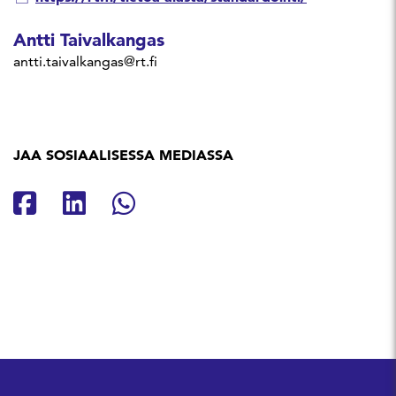
Antti Taivalkangas
antti.taivalkangas@rt.fi
JAA SOSIAALISESSA MEDIASSA
Jaa Facebookissa
Jaa Linkedinissä
Jaa Whatsappissa