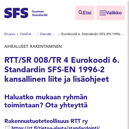
Siirry sisältöön
Etsi
Valikko
Etsi sivuilta
Etusivu
Osallistu ja vaikuta
Standardointiryhmät
Eurokoodi 6. Standardin SFS-EN 1996-2 kansallinen liite ja lisäohjeet
Hae hakutermillä
AIHEALUEET: RAKENTAMINEN
RTT/SR 008/TR 4 Eurokoodi 6.
Standardin SFS-EN 1996-2
kansallinen liite ja lisäohjeet
Haluatko mukaan ryhmän
toimintaan? Ota yhteyttä
Rakennustuoteteollisuus RTT ry
https://rt.fi/tietoa-alasta/standardointi/