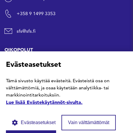
+358 9 1499 3353
sfs@sfs.fi
OIKOPOLUT
Evästeasetukset
Hanki standardi
Tämä sivusto käyttää evästeitä. Evästeistä osa on
Kommentoi tekeillä olevia standardeja
välttämättömiä, ja osaa käytetään analytiikka- tai
markkinointitarkoituksiin.
Anna meille palautetta
Lue lisää Evästekäytännöt-sivulta.
Evästeasetukset
Vain välttämättömät