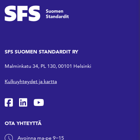
SFS SUOMEN STANDARDIT RY
Malminkatu 34, PL 130, 00101 Helsinki
Kulkuyhteydet ja kartta
SFS Facebookissa
SFS Linkedinissä
SFS Youtubessa
OTA YHTEYTTÄ
Avoinna ma-pe 9−15