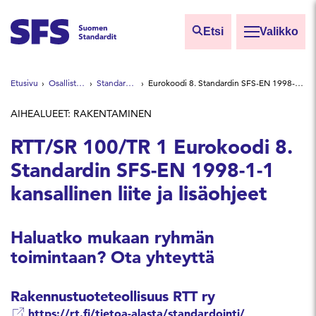
Siirry sisältöön
Etsi
Valikko
Etsi sivuilta
Etusivu
Osallistu ja vaikuta
Standardointiryhmät
Eurokoodi 8. Standardin SFS-EN 1998-1-1 kansallinen liite ja lisäohjeet
Hae hakutermillä
AIHEALUEET: RAKENTAMINEN
RTT/SR 100/TR 1 Eurokoodi 8.
Standardin SFS-EN 1998-1-1
kansallinen liite ja lisäohjeet
Haluatko mukaan ryhmän
toimintaan? Ota yhteyttä
Rakennustuoteteollisuus RTT ry
https://rt.fi/tietoa-alasta/standardointi/