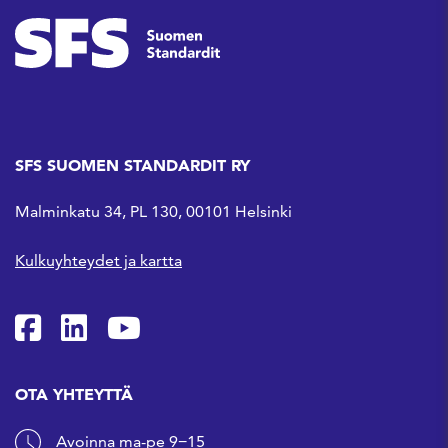
SFS SUOMEN STANDARDIT RY
Malminkatu 34, PL 130, 00101 Helsinki
Kulkuyhteydet ja kartta
SFS Facebookissa
SFS Linkedinissä
SFS Youtubessa
OTA YHTEYTTÄ
Avoinna ma-pe 9−15