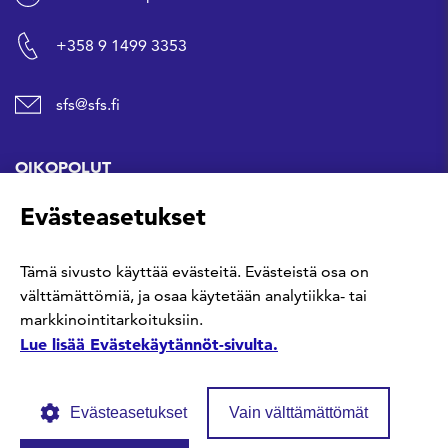
+358 9 1499 3353
sfs@sfs.fi
OIKOPOLUT
Evästeasetukset
Hanki standardi
Tämä sivusto käyttää evästeitä. Evästeistä osa on
Kommentoi tekeillä olevia standardeja
välttämättömiä, ja osaa käytetään analytiikka- tai
markkinointitarkoituksiin.
Anna meille palautetta
Lue lisää Evästekäytännöt-sivulta.
Evästeasetukset
Vain välttämättömät