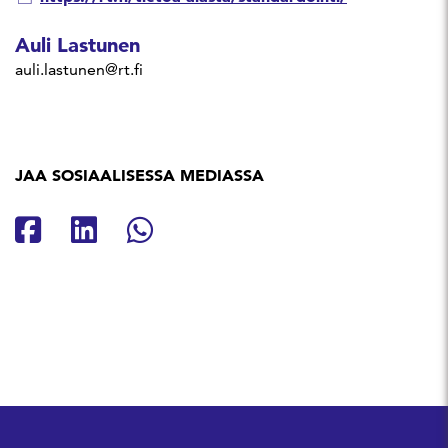
Auli Lastunen
auli.lastunen@rt.fi
JAA SOSIAALISESSA MEDIASSA
Jaa Facebookissa
Jaa Linkedinissä
Jaa Whatsappissa