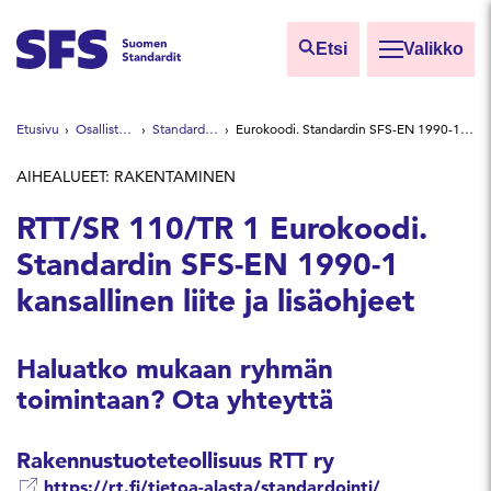
Siirry sisältöön
Etsi
Valikko
Etsi sivuilta
Etusivu
Osallistu ja vaikuta
Standardointiryhmät
Eurokoodi. Standardin SFS-EN 1990-1 kansallinen liite ja lisäohjeet
Hae hakutermillä
AIHEALUEET: RAKENTAMINEN
RTT/SR 110/TR 1 Eurokoodi.
Standardin SFS-EN 1990-1
kansallinen liite ja lisäohjeet
Haluatko mukaan ryhmän
toimintaan? Ota yhteyttä
Rakennustuoteteollisuus RTT ry
https://rt.fi/tietoa-alasta/standardointi/