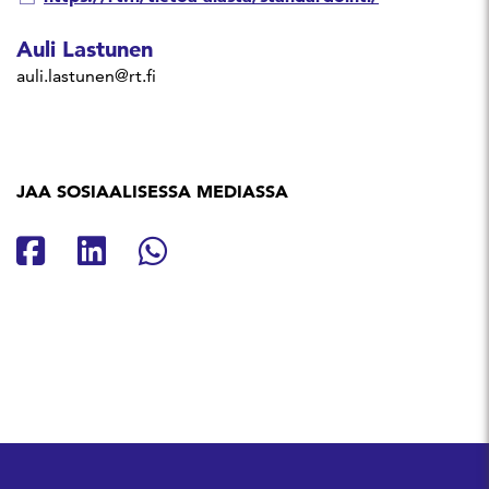
Auli Lastunen
auli.lastunen@rt.fi
JAA SOSIAALISESSA MEDIASSA
Jaa Facebookissa
Jaa Linkedinissä
Jaa Whatsappissa