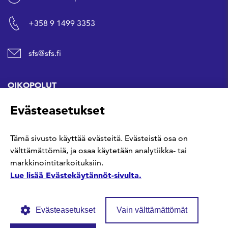
+358 9 1499 3353
sfs@sfs.fi
OIKOPOLUT
Evästeasetukset
Hanki standardi
Tämä sivusto käyttää evästeitä. Evästeistä osa on
Kommentoi tekeillä olevia standardeja
välttämättömiä, ja osaa käytetään analytiikka- tai
markkinointitarkoituksiin.
Anna meille palautetta
Lue lisää Evästekäytännöt-sivulta.
Evästeasetukset
Vain välttämättömät