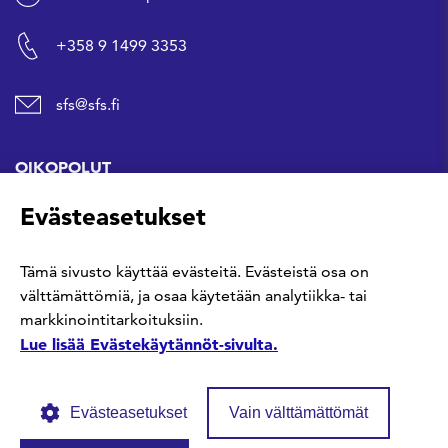
+358 9 1499 3353
sfs@sfs.fi
OIKOPOLUT
Evästeasetukset
Hanki standardi
Tämä sivusto käyttää evästeitä. Evästeistä osa on
Kommentoi tekeillä olevia standardeja
välttämättömiä, ja osaa käytetään analytiikka- tai
markkinointitarkoituksiin.
Anna meille palautetta
Lue lisää Evästekäytännöt-sivulta.
Evästeasetukset
Vain välttämättömät