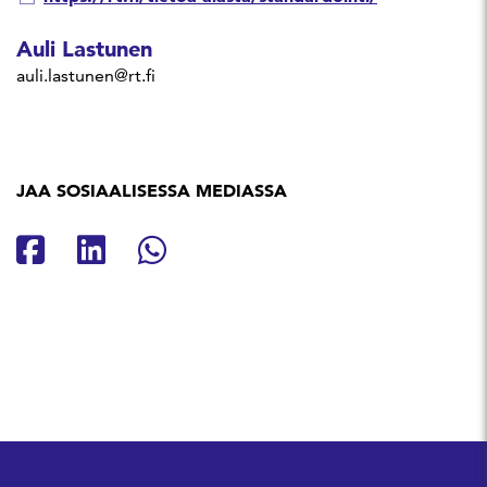
Auli Lastunen
auli.lastunen@rt.fi
JAA SOSIAALISESSA MEDIASSA
Jaa Facebookissa
Jaa Linkedinissä
Jaa Whatsappissa