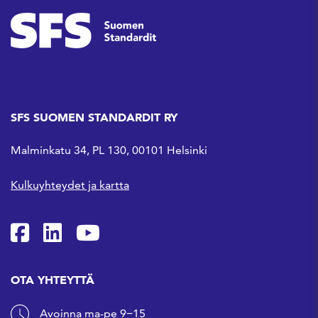
SFS SUOMEN STANDARDIT RY
Malminkatu 34, PL 130, 00101 Helsinki
Kulkuyhteydet ja kartta
SFS Facebookissa
SFS Linkedinissä
SFS Youtubessa
OTA YHTEYTTÄ
Avoinna ma-pe 9−15