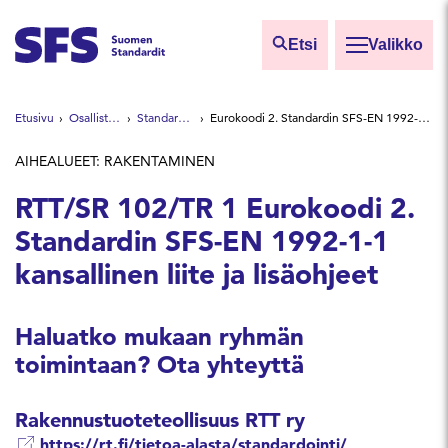
Siirry sisältöön
Etsi
Valikko
Etsi sivuilta
Etusivu
Osallistu ja vaikuta
Standardointiryhmät
Eurokoodi 2. Standardin SFS-EN 1992-1-1 kansallinen liite ja lisäohjeet
Hae hakutermillä
AIHEALUEET: RAKENTAMINEN
RTT/SR 102/TR 1 Eurokoodi 2.
Standardin SFS-EN 1992-1-1
kansallinen liite ja lisäohjeet
Haluatko mukaan ryhmän
toimintaan? Ota yhteyttä
Rakennustuoteteollisuus RTT ry
https://rt.fi/tietoa-alasta/standardointi/