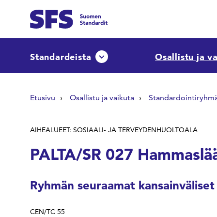
Siirry sisältöön
Etsi sivuilta
Standardeista
Osallistu ja v
Avaa tai sulje pudotusvalikko
Hae hakutermillä
Etusivu
Osallistu ja vaikuta
Standardointiryhm
AIHEALUEET: SOSIAALI- JA TERVEYDENHUOLTOALA
PALTA/SR 027 Hammaslää
Ryhmän seuraamat kansainväliset
CEN/TC 55