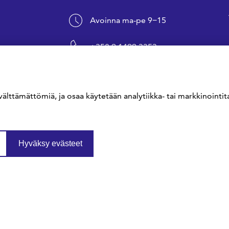
Avoinna ma-pe 9−15
+358 9 1499 3353
sfs@sfs.fi
välttämättömiä, ja osaa käytetään analytiikka- tai markkinointita
Hyväksy evästeet