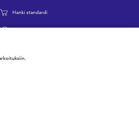
Hanki standardi
Kommentoi tekeillä olevia standardeja
Anna meille palautetta
rkoituksiin.