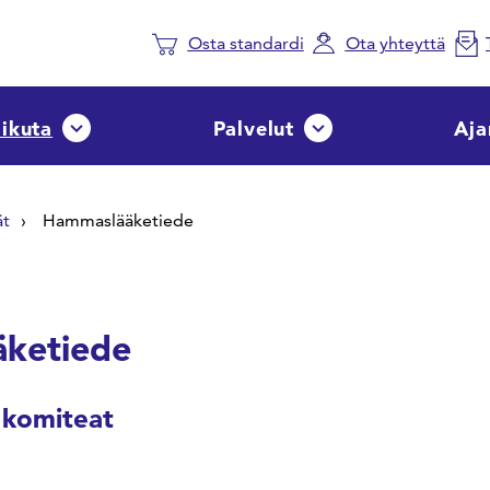
Osta standardi
Ota yhteyttä
aikuta
Palvelut
Aja
Avaa tai sulje pudotusvalikko
Avaa tai sulje pudotusvalik
ät
Hammaslääketiede
ketiede
 komiteat