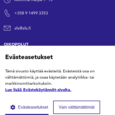
+358 9 1499 3353
sfs@sfs.fi
OIKOPOLUT
Evästeasetukset
Hanki standardi
Tämä sivusto käyttää evästeitä. Evästeistä osa on
Kommentoi tekeillä olevia standardeja
välttämättömiä, ja osaa käytetään analytiikka- tai
markkinointitarkoituksiin.
Anna meille palautetta
Lue lisää Evästekäytännöt-sivulta.
Evästeasetukset
Vain välttämättömät