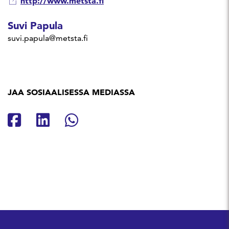
http://www.metsta.fi
Suvi Papula
suvi.papula@metsta.fi
JAA SOSIAALISESSA MEDIASSA
Jaa Facebookissa
Jaa Linkedinissä
Jaa Whatsappissa