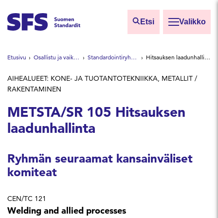
Siirry sisältöön
Etsi
Valikko
Etsi sivuilta
Etusivu
Osallistu ja vaikuta
Standardointiryhmät
Hitsauksen laadunhallinta
Hae hakutermillä
AIHEALUEET: KONE- JA TUOTANTOTEKNIIKKA, METALLIT /
RAKENTAMINEN
METSTA/SR 105 Hitsauksen
laadunhallinta
Ryhmän seuraamat kansainväliset
komiteat
CEN/TC 121
Welding and allied processes