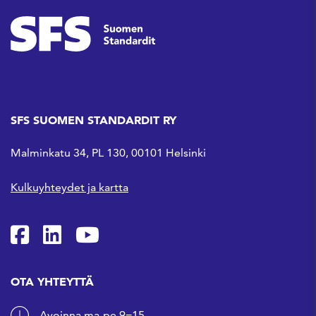
SFS SUOMEN STANDARDIT RY
Malminkatu 34, PL 130, 00101 Helsinki
Kulkuyhteydet ja kartta
SFS Facebookissa
SFS Linkedinissä
SFS Youtubessa
OTA YHTEYTTÄ
Avoinna ma-pe 9−15