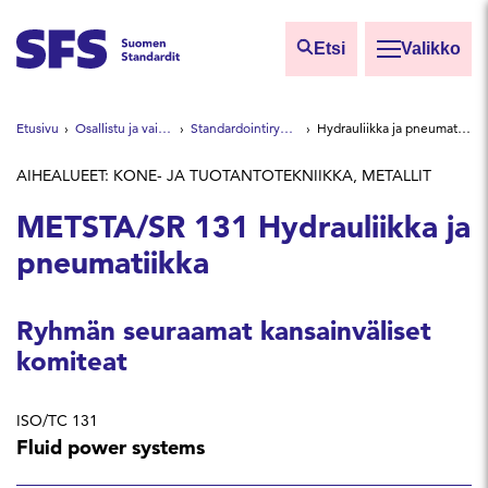
Siirry sisältöön
Etsi
Valikko
Etsi sivuilta
Etusivu
Osallistu ja vaikuta
Standardointiryhmät
Hydrauliikka ja pneumatiikka
Hae hakutermillä
AIHEALUEET: KONE- JA TUOTANTOTEKNIIKKA, METALLIT
METSTA/SR 131 Hydrauliikka ja
pneumatiikka
Ryhmän seuraamat kansainväliset
komiteat
ISO/TC 131
Fluid power systems