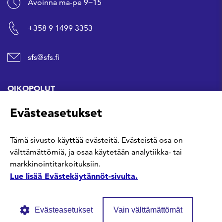
Avoinna ma-pe 9−15
+358 9 1499 3353
sfs@sfs.fi
OIKOPOLUT
Evästeasetukset
Hanki standardi
Tämä sivusto käyttää evästeitä. Evästeistä osa on
Kommentoi tekeillä olevia standardeja
välttämättömiä, ja osaa käytetään analytiikka- tai
markkinointitarkoituksiin.
Anna meille palautetta
Lue lisää Evästekäytännöt-sivulta.
Evästeasetukset
Vain välttämättömät