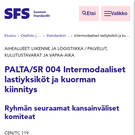
Siirry sisältöön
Etsi
Valikko
Etsi sivuilta
Etusivu
Osallistu ja vaikuta
Standardointiryhmät
Intermodaaliset lastiyksiköt ja kuorman kiinnitys
Hae hakutermillä
AIHEALUEET: LIIKENNE JA LOGISTIIKKA / PALVELUT,
KULUTUSTAVARAT JA VAPAA-AIKA
PALTA/SR 004 Intermodaaliset
lastiyksiköt ja kuorman
kiinnitys
Ryhmän seuraamat kansainväliset
komiteat
CEN/TC 119