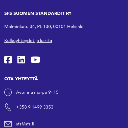
SFS SUOMEN STANDARDIT RY
Malminkatu 34, PL 130, 00101 Helsinki
Kulkuyhteydet ja kartta
SFS Facebookissa
SFS Linkedinissä
SFS Youtubessa
OTA YHTEYTTÄ
Avoinna ma-pe 9−15
+358 9 1499 3353
sfs@sfs.fi