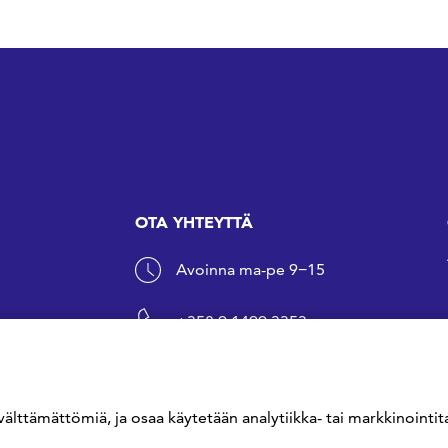
OTA YHTEYTTÄ
Avoinna ma-pe 9−15
+358 9 1499 3353
sfs@sfs.fi
välttämättömiä, ja osaa käytetään analytiikka- tai markkinointita