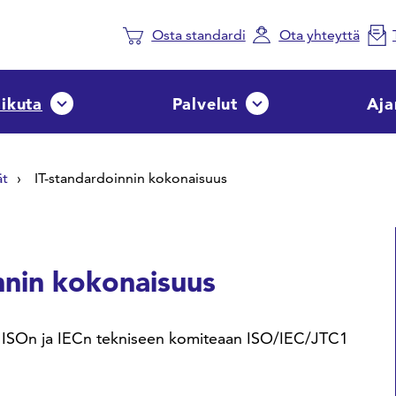
Osta standardi
Ota yhteyttä
aikuta
Palvelut
Aja
Avaa tai sulje pudotusvalikko
Avaa tai sulje pudotusvalik
ät
IT-standardoinnin kokonaisuus
nnin kokonaisuus
ta ISOn ja IECn tekniseen komiteaan ISO/IEC/JTC1