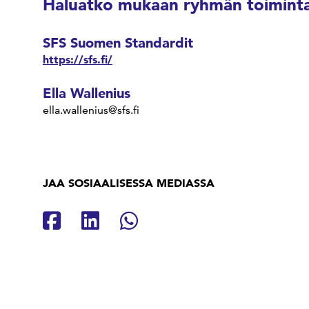
Haluatko mukaan ryhmän toiminta
SFS Suomen Standardit
https://sfs.fi/
Ella Wallenius
ella.wallenius@sfs.fi
JAA SOSIAALISESSA MEDIASSA
Jaa Facebookissa
Jaa Linkedinissä
Jaa Whatsappissa