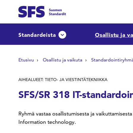
Siirry sisältöön
Etsi sivuilta
Standardeista
Osallistu ja v
Avaa tai sulje pudotusvalikko
Hae hakutermillä
Etusivu
Osallistu ja vaikuta
Standardointiryhm
AIHEALUEET: TIETO- JA VIESTINTÄTEKNIIKKA
SFS/SR 318 IT-standardoi
Ryhmä vastaa osallistumisesta ja vaikuttamises
Information technology.