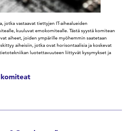
 jotka vastaavat tiettyjen IT-aihealueiden
mitealle, kuuluvat emokomitealle. Tästä syystä komitean
kevat aiheet, joiden ympärille myöhemmin saatetaan
ittyy aiheisiin, jotka ovat horisontaalisia ja koskevat
 tietotekniikan luotettavuuteen liittyvät kysymykset ja
 komiteat