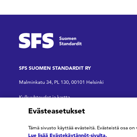
SFS SUOMEN STANDARDIT RY
Malminkatu 34, PL 130, 00101 Helsinki
Kulkuyhteydet ja kartta
Evästeasetukset
SFS Facebookissa
SFS Linkedinissä
SFS Youtubessa
Tämä sivusto käyttää evästeitä. Evästeistä osa on 
Lue lisää Evästekäytännöt-sivulta.