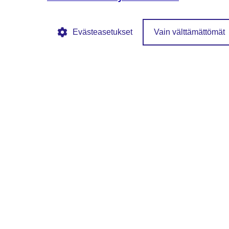
Evästeasetukset
Vain välttämättömät
© SFS ry
Tietosuojaseloste
Evästekäytännöt