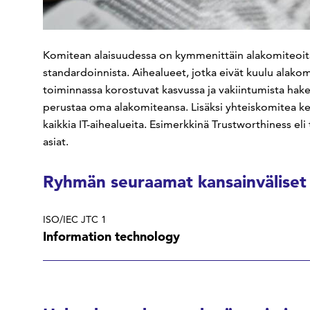
Komitean alaisuudessa on kymmenittäin alakomiteoita,
standardoinnista. Aihealueet, jotka eivät kuulu alako
toiminnassa korostuvat kasvussa ja vakiintumista ha
perustaa oma alakomiteansa. Lisäksi yhteiskomitea kesk
kaikkia IT-aihealueita. Esimerkkinä Trustworthiness eli
asiat.
Ryhmän seuraamat kansainväliset
ISO/IEC JTC 1
Information technology