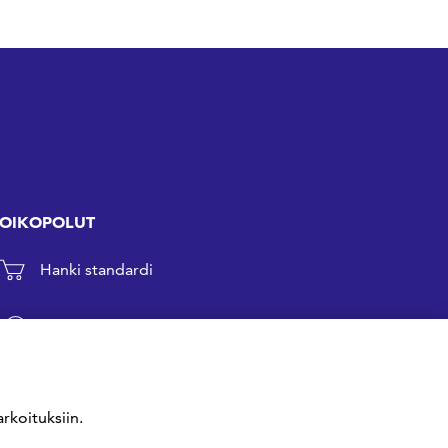
OIKOPOLUT
Hanki standardi
Kommentoi tekeillä olevia standardeja
Anna meille palautetta
rkoituksiin.