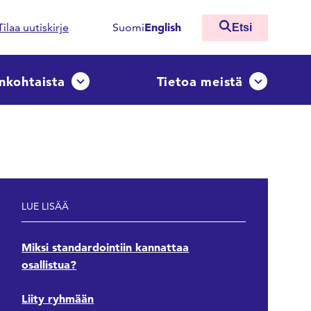
English
Tilaa uutiskirje
Suomi
Etsi
nkohtaista
Tietoa meistä
ko
Avaa tai sulje pudotusvalikko
Avaa tai sulj
LUE LISÄÄ
Miksi standardointiin kannattaa
osallistua?
Liity ryhmään