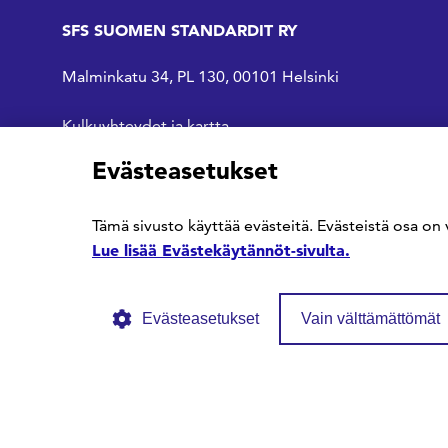
SFS SUOMEN STANDARDIT RY
Malminkatu 34, PL 130, 00101 Helsinki
Kulkuyhteydet ja kartta
Evästeasetukset
SFS Facebookissa
SFS Linkedinissä
SFS Youtubessa
Tämä sivusto käyttää evästeitä. Evästeistä osa on 
Lue lisää Evästekäytännöt-sivulta.
Evästeasetukset
Vain välttämättömät
© SFS ry
Tietosuojaseloste
Evästekäytännöt