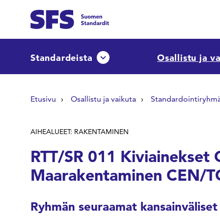
Siirry sisältöön
Etsi sivuilta
Standardeista
Osallistu ja v
Avaa tai sulje pudotusvalikko
Hae hakutermillä
Etusivu
Osallistu ja vaikuta
Standardointiryhm
AIHEALUEET: RAKENTAMINEN
RTT/SR 011 Kiviainekset 
Maarakentaminen CEN/T
Ryhmän seuraamat kansainväliset