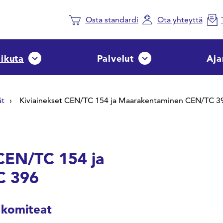
Osta standardi
Ota yhteyttä
aikuta
Palvelut
Aja
Avaa tai sulje pudotusvalikko
Avaa tai sulje pudotusvalik
ät
Kiviainekset CEN/TC 154 ja Maarakentaminen CEN/TC 3
CEN/TC 154 ja
C 396
 komiteat