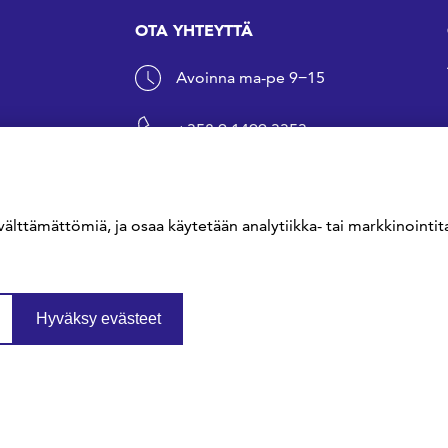
OTA YHTEYTTÄ
Avoinna ma-pe 9−15
+358 9 1499 3353
sfs@sfs.fi
välttämättömiä, ja osaa käytetään analytiikka- tai markkinointita
Hyväksy evästeet