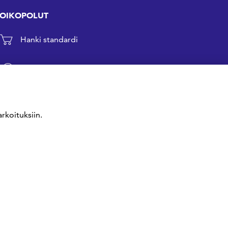
OIKOPOLUT
Hanki standardi
Kommentoi tekeillä olevia standardeja
Anna meille palautetta
rkoituksiin.