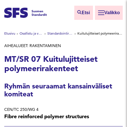
Siirry sisältöön
Etsi
Valikko
Etsi sivuilta
Etusivu
Osallistu ja vaikuta
Standardointiryhmät
Kuitulujitteiset polymeerirakenteet
Hae hakutermillä
AIHEALUEET: RAKENTAMINEN
MT/SR 07 Kuitulujitteiset
polymeerirakenteet
Ryhmän seuraamat kansainväliset
komiteat
CEN/TC 250/WG 4
Fibre reinforced polymer structures