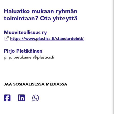
Haluatko mukaan ryhmän
toimintaan? Ota yhteyttä
Muoviteollisuus ry
https://www.plastics.fi/standardointi/
Pirjo Pietikäinen
pirjo.pietikainen@plastics.fi
JAA SOSIAALISESSA MEDIASSA
Jaa Facebookissa
Jaa Linkedinissä
Jaa Whatsappissa