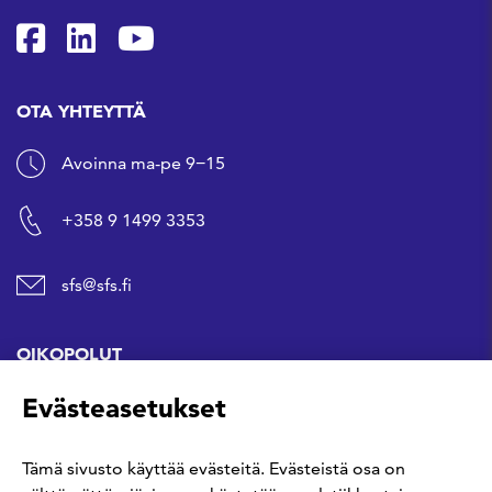
SFS Facebookissa
SFS Linkedinissä
SFS Youtubessa
OTA YHTEYTTÄ
Avoinna ma-pe 9−15
+358 9 1499 3353
sfs@sfs.fi
OIKOPOLUT
Evästeasetukset
Hanki standardi
Tämä sivusto käyttää evästeitä. Evästeistä osa on
Kommentoi tekeillä olevia standardeja