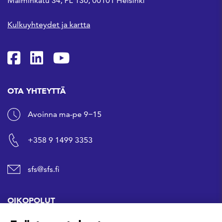
Malminkatu 34, PL 130, 00101 Helsinki
Kulkuyhteydet ja kartta
SFS Facebookissa
SFS Linkedinissä
SFS Youtubessa
OTA YHTEYTTÄ
Avoinna ma-pe 9−15
+358 9 1499 3353
sfs@sfs.fi
OIKOPOLUT