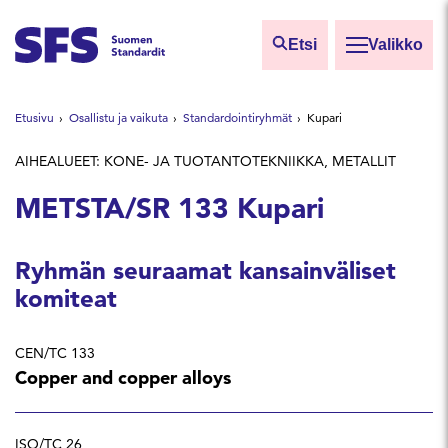
Siirry sisältöön
Etsi
Valikko
Etsi sivuilta
Etusivu
Osallistu ja vaikuta
Standardointiryhmät
Kupari
Hae hakutermillä
AIHEALUEET: KONE- JA TUOTANTOTEKNIIKKA, METALLIT
METSTA/SR 133 Kupari
Ryhmän seuraamat kansainväliset
komiteat
CEN/TC 133
Copper and copper alloys
ISO/TC 26