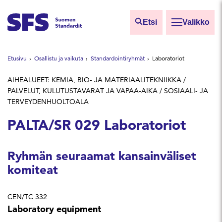
Siirry sisältöön
Etsi
Valikko
Etsi sivuilta
Etusivu
Osallistu ja vaikuta
Standardointiryhmät
Laboratoriot
Hae hakutermillä
AIHEALUEET: KEMIA, BIO- JA MATERIAALITEKNIIKKA /
PALVELUT, KULUTUSTAVARAT JA VAPAA-AIKA / SOSIAALI- JA
TERVEYDENHUOLTOALA
PALTA/SR 029 Laboratoriot
Ryhmän seuraamat kansainväliset
komiteat
CEN/TC 332
Laboratory equipment