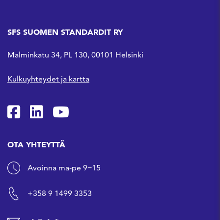
SFS SUOMEN STANDARDIT RY
Malminkatu 34, PL 130, 00101 Helsinki
Kulkuyhteydet ja kartta
SFS Facebookissa
SFS Linkedinissä
SFS Youtubessa
OTA YHTEYTTÄ
Avoinna ma-pe 9−15
+358 9 1499 3353