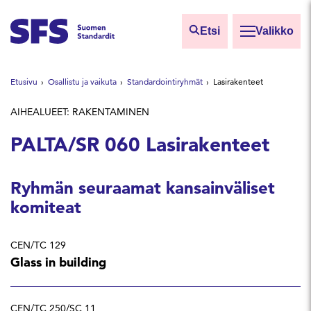
Siirry sisältöön
Etsi
Valikko
Etsi sivuilta
Etusivu
Osallistu ja vaikuta
Standardointiryhmät
Lasirakenteet
Hae hakutermillä
AIHEALUEET: RAKENTAMINEN
PALTA/SR 060 Lasirakenteet
Ryhmän seuraamat kansainväliset
komiteat
CEN/TC 129
Glass in building
CEN/TC 250/SC 11