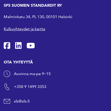
SFS SUOMEN STANDARDIT RY
Malminkatu 34, PL 130, 00101 Helsinki
Kulkuyhteydet ja kartta
SFS Facebookissa
SFS Linkedinissä
SFS Youtubessa
OTA YHTEYTTÄ
Avoinna ma-pe 9−15
+358 9 1499 3353
sfs@sfs.fi