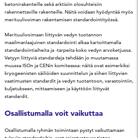
betonirakenteille sekä arktisiin olosuhteisiin
rakennettaville rakenteille. Näitä voidaan hyödyntää myös
merituulivoiman rakentamisen standardointityössä.
Merituulivoimaan liittyvän vedyn tuotannon
maailmanlaajuinen standardointi alkaa kartoittamalla
standardointiaiheita ja -tarpeita koko vedyn arvoketjussa.
Vetyyn liittyviä standardeja tehdään jo muutamassa
muussa ISOn ja CENin komiteassa: näitä ovat esimerkiksi
kryogeenisten säiliöiden suunnittelun ja siihen liittyvien
vaatimusten standardit ja vedyn tuotantoon, varastointiin,
kuljetukseen, mittaamiseen ja käyttöön liittyvät
standardit.
Osallistumalla voit vaikuttaa
Osallistumalla ryhmän toimintaan pystyt vaikuttamaan
tuleviin standardeihin, saat asiantuntevaa tietoa