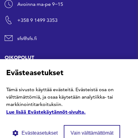
Avoinna ma-pe 9−15
+358 9 1499 3353
sfs@sfs.fi
OIKOPOLUT
Evästeasetukset
Hanki standardi
Tämä sivusto käyttää evästeitä. Evästeistä osa on
Kommentoi tekeillä olevia standardeja
välttämättömiä, ja osaa käytetään analytiikka- tai
markkinointitarkoituksiin.
Anna meille palautetta
Lue lisää Evästekäytännöt-sivulta.
Evästeasetukset
Vain välttämättömät