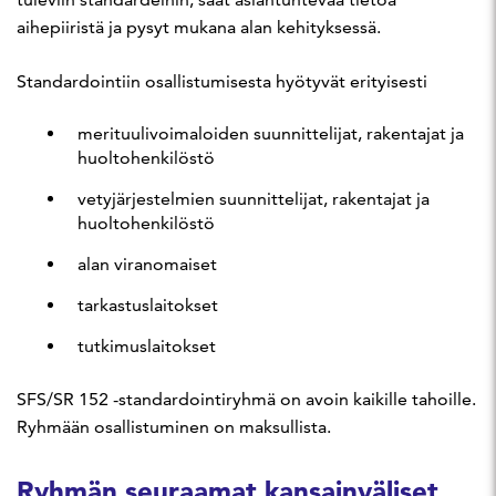
aihepiiristä ja pysyt mukana alan kehityksessä.
Standardointiin osallistumisesta hyötyvät erityisesti
merituulivoimaloiden suunnittelijat, rakentajat ja
huoltohenkilöstö
vetyjärjestelmien suunnittelijat, rakentajat ja
huoltohenkilöstö
alan viranomaiset
tarkastuslaitokset
tutkimuslaitokset
SFS/SR 152 -standardointiryhmä on avoin kaikille tahoille.
Ryhmään osallistuminen on maksullista.
Ryhmän seuraamat kansainväliset