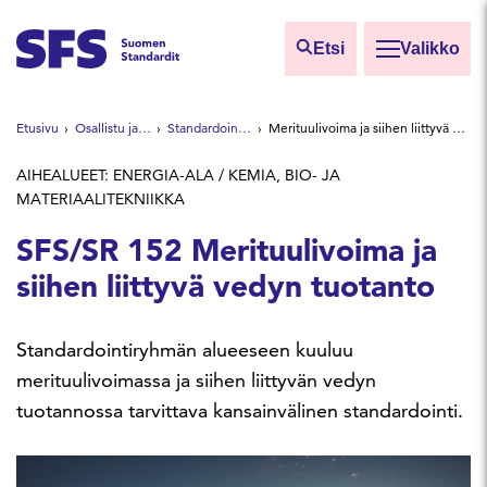
Siirry sisältöön
Etsi
Valikko
Etsi sivuilta
Etusivu
Osallistu ja vaikuta
Standardointiryhmät
Merituulivoima ja siihen liittyvä vedyn tuotanto
Hae hakutermillä
AIHEALUEET: ENERGIA-ALA / KEMIA, BIO- JA
MATERIAALITEKNIIKKA
SFS/SR 152 Merituulivoima ja
siihen liittyvä vedyn tuotanto
Standardointiryhmän alueeseen kuuluu
merituulivoimassa ja siihen liittyvän vedyn
tuotannossa tarvittava kansainvälinen standardointi.