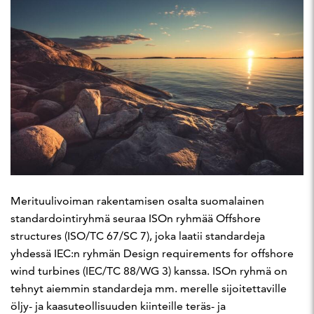
Merituulivoiman rakentamisen osalta suomalainen
standardointiryhmä seuraa ISOn ryhmää Offshore
structures (ISO/TC 67/SC 7), joka laatii standardeja
yhdessä IEC:n ryhmän Design requirements for offshore
wind turbines (IEC/TC 88/WG 3) kanssa. ISOn ryhmä on
tehnyt aiemmin standardeja mm. merelle sijoitettaville
öljy- ja kaasuteollisuuden kiinteille teräs- ja