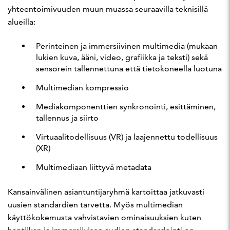
yhteentoimivuuden muun muassa seuraavilla teknisillä
alueilla:
Perinteinen ja immersiivinen multimedia (mukaan
lukien kuva, ääni, video, grafiikka ja teksti) sekä
sensorein tallennettuna että tietokoneella luotuna
Multimedian kompressio
Mediakomponenttien synkronointi, esittäminen,
tallennus ja siirto
Virtuaalitodellisuus (VR) ja laajennettu todellisuus
(XR)
Multimediaan liittyvä metadata
Kansainvälinen asiantuntijaryhmä kartoittaa jatkuvasti
uusien standardien tarvetta. Myös multimedian
käyttökokemusta vahvistavien ominaisuuksien kuten