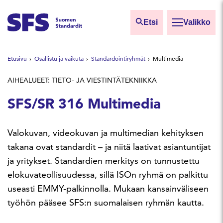
Siirry sisältöön
Etsi
Valikko
Etsi sivuilta
Etusivu
Osallistu ja vaikuta
Standardointiryhmät
Multimedia
Hae hakutermillä
AIHEALUEET: TIETO- JA VIESTINTÄTEKNIIKKA
SFS/SR 316 Multimedia
Valokuvan, videokuvan ja multimedian kehityksen
takana ovat standardit – ja niitä laativat asiantuntijat
ja yritykset. Standardien merkitys on tunnustettu
elokuvateollisuudessa, sillä ISOn ryhmä on palkittu
useasti EMMY-palkinnolla. Mukaan kansainväliseen
työhön pääsee SFS:n suomalaisen ryhmän kautta.