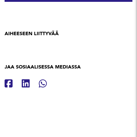
AIHEESEEN LIITTYVÄÄ
JAA SOSIAALISESSA MEDIASSA
Jaa Facebookissa
Jaa Linkedinissä
Jaa Whatsappissa