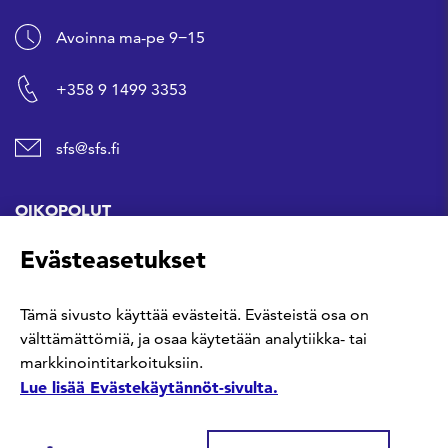
Avoinna ma-pe 9−15
+358 9 1499 3353
sfs@sfs.fi
OIKOPOLUT
Evästeasetukset
Hanki standardi
Tämä sivusto käyttää evästeitä. Evästeistä osa on
Kommentoi tekeillä olevia standardeja
välttämättömiä, ja osaa käytetään analytiikka- tai
markkinointitarkoituksiin.
Anna meille palautetta
Lue lisää Evästekäytännöt-sivulta.