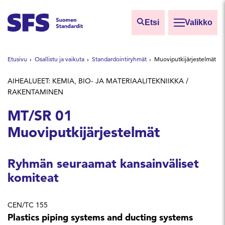
Siirry sisältöön
Etsi
Valikko
Etsi sivuilta
Etusivu
Osallistu ja vaikuta
Standardointiryhmät
Muoviputkijärjestelmät
Hae hakutermillä
AIHEALUEET: KEMIA, BIO- JA MATERIAALITEKNIIKKA /
RAKENTAMINEN
MT/SR 01
Muoviputkijärjestelmät
Ryhmän seuraamat kansainväliset
komiteat
CEN/TC 155
Plastics piping systems and ducting systems