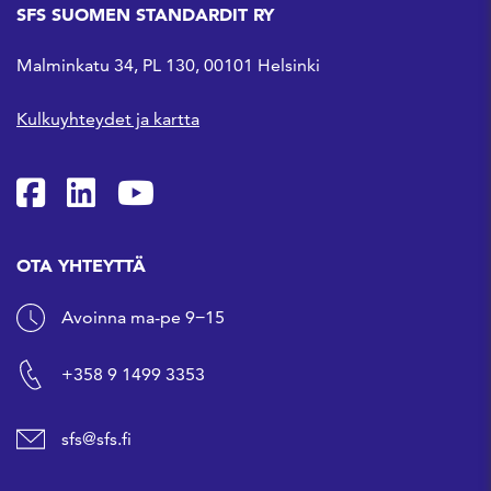
SFS SUOMEN STANDARDIT RY
Malminkatu 34, PL 130, 00101 Helsinki
Kulkuyhteydet ja kartta
SFS Facebookissa
SFS Linkedinissä
SFS Youtubessa
OTA YHTEYTTÄ
Avoinna ma-pe 9−15
+358 9 1499 3353
sfs@sfs.fi