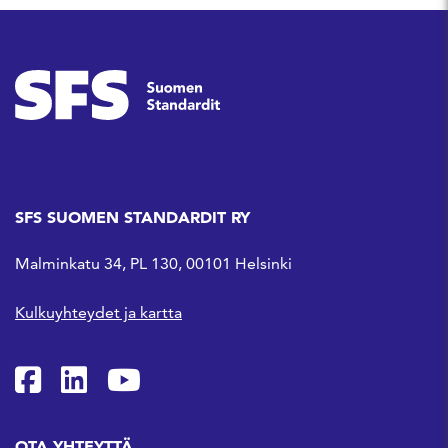
SFS SUOMEN STANDARDIT RY
Malminkatu 34, PL 130, 00101 Helsinki
Kulkuyhteydet ja kartta
SFS Facebookissa
SFS Linkedinissä
SFS Youtubessa
OTA YHTEYTTÄ