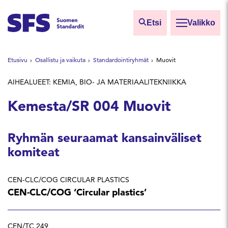
Siirry sisältöön
Etsi
Valikko
Etsi sivuilta
Etusivu
Osallistu ja vaikuta
Standardointiryhmät
Muovit
Hae hakutermillä
AIHEALUEET: KEMIA, BIO- JA MATERIAALITEKNIIKKA
Kemesta/SR 004 Muovit
Ryhmän seuraamat kansainväliset
komiteat
CEN-CLC/COG CIRCULAR PLASTICS
CEN-CLC/COG ‘Circular plastics’
CEN/TC 249