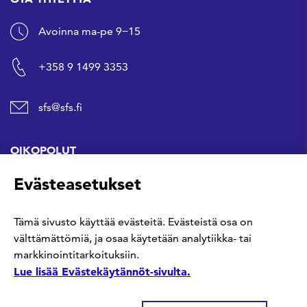
Avoinna ma-pe 9−15
+358 9 1499 3353
sfs@sfs.fi
OIKOPOLUT
Evästeasetukset
Hanki standardi
Tämä sivusto käyttää evästeitä. Evästeistä osa on
Kommentoi tekeillä olevia standardeja
välttämättömiä, ja osaa käytetään analytiikka- tai
markkinointitarkoituksiin.
Anna meille palautetta
Lue lisää Evästekäytännöt-sivulta.