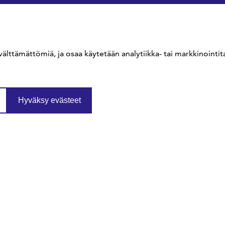
välttämättömiä, ja osaa käytetään analytiikka- tai markkinointita
Hyväksy evästeet