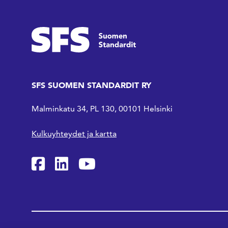
SFS SUOMEN STANDARDIT RY
Malminkatu 34, PL 130, 00101 Helsinki
Kulkuyhteydet ja kartta
SFS Facebookissa
SFS Linkedinissä
SFS Youtubessa