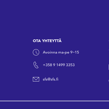
OTA YHTEYTTÄ
Avoinna ma-pe 9−15
+358 9 1499 3353
sfs@sfs.fi