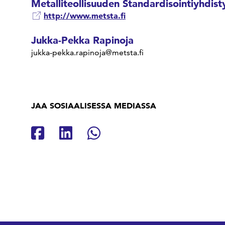
Metalliteollisuuden Standardisointiyhdist
http://www.metsta.fi
Jukka-Pekka Rapinoja
jukka-pekka.rapinoja@metsta.fi
JAA SOSIAALISESSA MEDIASSA
Jaa Facebookissa
Jaa Linkedinissä
Jaa Whatsappissa