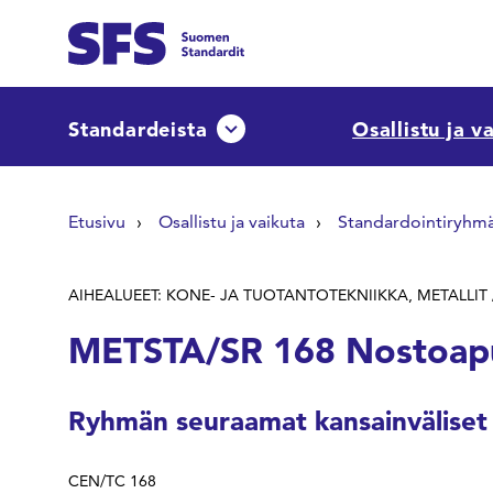
Siirry sisältöön
Etsi sivuilta
Standardeista
Osallistu ja v
Avaa tai sulje pudotusvalikko
Hae hakutermillä
Etusivu
Osallistu ja vaikuta
Standardointiryhm
AIHEALUEET: KONE- JA TUOTANTOTEKNIIKKA, METALLIT 
METSTA/SR 168 Nostoapu
Ryhmän seuraamat kansainväliset
CEN/TC 168