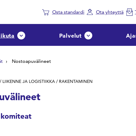
Osta standardi
Ota yhteyttä
aikuta
Palvelut
Aja
Avaa tai sulje pudotusvalikko
Avaa tai sulje pudotusvalik
ät
Nostoapuvälineet
/ LIIKENNE JA LOGISTIIKKA / RAKENTAMINEN
välineet
 komiteat