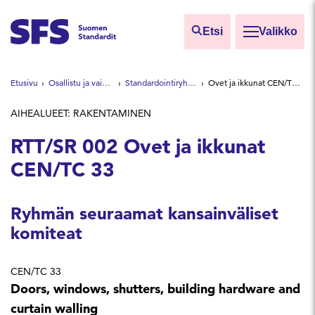
Siirry sisältöön
Etsi
Valikko
Etsi sivuilta
Etusivu
Osallistu ja vaikuta
Standardointiryhmät
Ovet ja ikkunat CEN/TC 33
Hae hakutermillä
AIHEALUEET: RAKENTAMINEN
RTT/SR 002 Ovet ja ikkunat
CEN/TC 33
Ryhmän seuraamat kansainväliset
komiteat
CEN/TC 33
Doors, windows, shutters, building hardware and
curtain walling