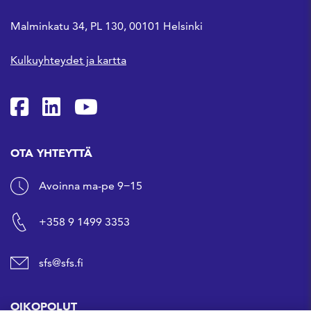
Malminkatu 34, PL 130, 00101 Helsinki
Kulkuyhteydet ja kartta
SFS Facebookissa
SFS Linkedinissä
SFS Youtubessa
OTA YHTEYTTÄ
Avoinna ma-pe 9−15
+358 9 1499 3353
sfs@sfs.fi
OIKOPOLUT