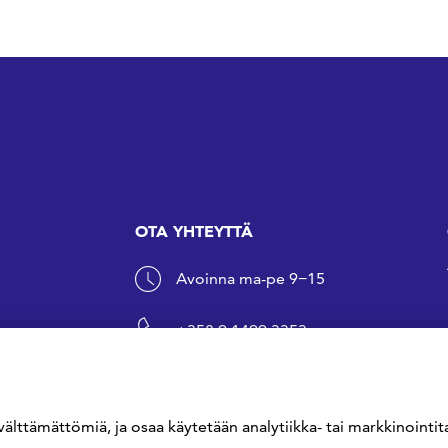
OTA YHTEYTTÄ
Avoinna ma-pe 9−15
+358 9 1499 3353
sfs@sfs.fi
välttämättömiä, ja osaa käytetään analytiikka- tai markkinointita