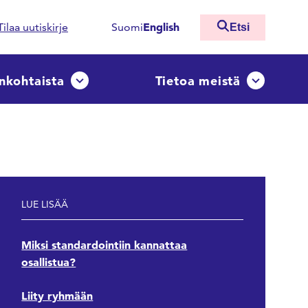
English
Tilaa uutiskirje
Suomi
Etsi
nkohtaista
Tietoa meistä
ko
Avaa tai sulje pudotusvalikko
Avaa tai sulj
LUE LISÄÄ
Miksi standardointiin kannattaa
osallistua?
Liity ryhmään