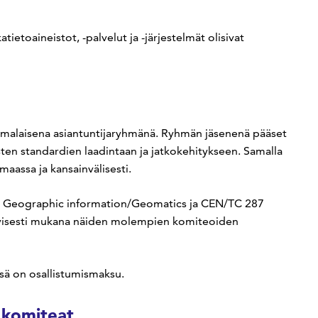
ietoaineistot, -palvelut ja -järjestelmät olisivat
omalaisena asiantuntijaryhmänä. Ryhmän jäsenenä pääset
ten standardien laadintaan ja jatkokehitykseen. Samalla
aassa ja kansainvälisesti.
11 Geographic information/Geomatics ja CEN/TC 287
iivisesti mukana näiden molempien komiteoiden
ssä on osallistumismaksu.
 komiteat