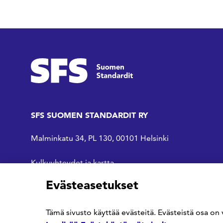
SFS SUOMEN STANDARDIT RY
Malminkatu 34, PL 130, 00101 Helsinki
Kulkuyhteydet ja kartta
Evästeasetukset
SFS Facebookissa
SFS Linkedinissä
SFS Youtubessa
Tämä sivusto käyttää evästeitä. Evästeistä osa on 