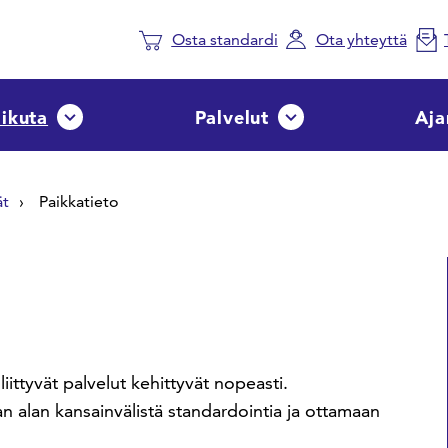
Osta standardi
Ota yhteyttä
aikuta
Palvelut
Aja
Avaa tai sulje pudotusvalikko
Avaa tai sulje pudotusvalik
ät
Paikkatieto
n liittyvät palvelut kehittyvät nopeasti.
 alan kansainvälistä standardointia ja ottamaan