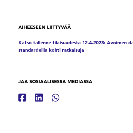
AIHEESEEN LIITTYVÄÄ
Katso tallenne tilaisuudesta 12.4.2023: Avoimen dat
standardeilla kohti ratkaisuja
JAA SOSIAALISESSA MEDIASSA
Jaa Facebookissa
Jaa Linkedinissä
Jaa Whatsappissa