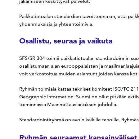
jakamiseen keskittyvät palvelut.
Paikkatietoalan standardien tavoitteena on, että paikkat
yhdenmukaisia ja yhteentoimivia.
Osallistu, seuraa ja vaikuta
SFS/SR 304 toimii paikkatietoalan standardoinnin su
osallistumaan alan eurooppalaisten ja maailmanlaajuis
voit verkostoitua muiden asiantuntijoiden kanssa kotim
Ryhmän toimiala kattaa tekniset komiteat ISO/TC 2
Geographic Information. Suomi on ollut pitkään akt
toiminnassa Maanmittauslaitoksen johdolla.
Standardointiryhmä on avoin kaikille tahoille. Ryhmä
Ryhmän seuraamat kansainväliset