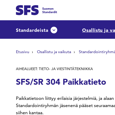
Siirry sisältöön
Etsi sivuilta
Standardeista
Osallistu ja v
Avaa tai sulje pudotusvalikko
Hae hakutermillä
Etusivu
Osallistu ja vaikuta
Standardointiryhm
AIHEALUEET: TIETO- JA VIESTINTÄTEKNIIKKA
SFS/SR 304 Paikkatieto
Paikkatietoon liittyy erilaisia järjestelmiä, ja alaa
Standardointiryhmän jäsenenä pääset seuraamaan
siihen kantaa.