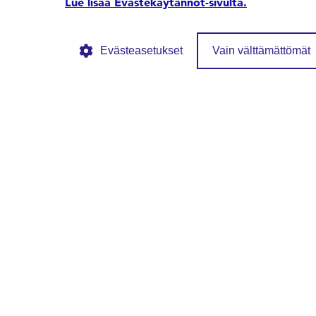
Lue lisää Evästekäytännöt-sivulta.
Evästeasetukset
Vain välttämättömät
© SFS ry
Tietosuojaseloste
Evästekäytännöt