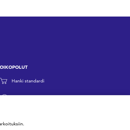
OIKOPOLUT
Hanki standardi
Kommentoi tekeillä olevia standardeja
Anna meille palautetta
rkoituksiin.