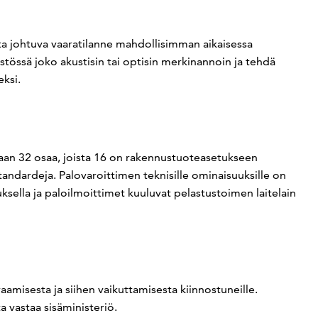
sta johtuva vaaratilanne mahdollisimman aikaisessa
stössä joko akustisin tai optisin merkinannoin ja tehdä
ksi.
aan 32 osaa, joista 16 on rakennustuoteasetukseen
tandardeja. Palovaroittimen teknisille ominaisuuksille on
ella ja paloilmoittimet kuuluvat pelastustoimen laitelain
aamisesta ja siihen vaikuttamisesta kiinnostuneille.
 vastaa sisäministeriö.