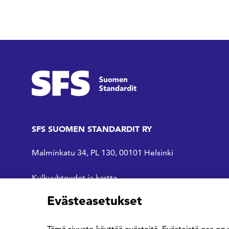
SFS SUOMEN STANDARDIT RY
Malminkatu 34, PL 130, 00101 Helsinki
Kulkuyhteydet ja kartta
Evästeasetukset
SFS Facebookissa
SFS Linkedinissä
SFS Youtubessa
Tämä sivusto käyttää evästeitä. Evästeistä osa on 