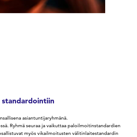
standardointiin
nsallisena asiantuntijaryhmänä.
sä. Ryhmä seuraa ja vaikuttaa paloilmoitinstandardien
osallistuvat myös vikailmoitusten välitinlaitestandardin