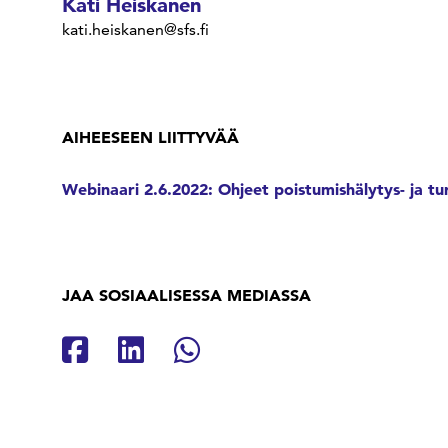
Kati Heiskanen
kati.heiskanen@sfs.fi
AIHEESEEN LIITTYVÄÄ
Webinaari 2.6.2022: Ohjeet poistumishälytys- ja t
JAA SOSIAALISESSA MEDIASSA
Jaa Facebookissa
Jaa Linkedinissä
Jaa Whatsappissa