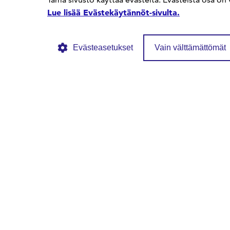
Lue lisää Evästekäytännöt-sivulta.
Evästeasetukset
Vain välttämättömät
© SFS ry
Tietosuojaseloste
Evästekäytännöt