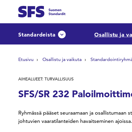
Siirry sisältöön
Etsi sivuilta
Standardeista
Osallistu ja v
Avaa tai sulje pudotusvalikko
Hae hakutermillä
Etusivu
Osallistu ja vaikuta
Standardointiryhm
AIHEALUEET: TURVALLISUUS
SFS/SR 232 Paloilmoittim
Ryhmässä pääset seuraamaan ja osallistumaan st
johtuvien vaaratilanteiden havaitseminen ajoissa