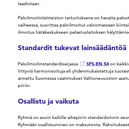
laadintaan.
Paloilmoitinlaitteiston tarkoituksena on havaita palo
vaiheessa, suorittaa paloilmoitus valvomassaan kiintei
ilmoitus hätäkeskukseen pelastuslaitoksen hälyttämise
Standardit tukevat lainsäädäntöä
SFS-EN 54
Paloilmoitinstandardisarjassa
on kaikki
liittyviä harmonisoituja eli yhdenmukaistettuja tuotes
annettu Suomessa vaatimukset Valtioneuvoston asetuks
piiriin.
Osallistu ja vaikuta
Ryhmä on avoin kaikille aihepiirin standardoinnin seur
Ryhmään osallistuminen on maksutonta. Rahoituksesta