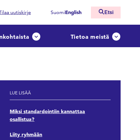
English
Tilaa uutiskirje
Suomi
Etsi
nkohtaista
Tietoa meistä
ko
Avaa tai sulje pudotusvalikko
Avaa tai sulj
LUE LISÄÄ
Miksi standardointiin kannattaa
osallistua?
Liity ryhmään