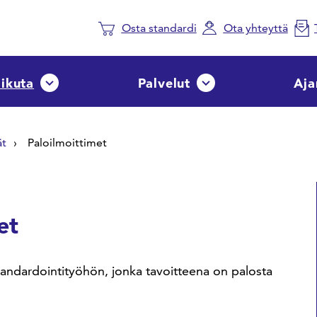
Osta standardi
Ota yhteyttä
aikuta
Palvelut
Aja
Avaa tai sulje pudotusvalikko
Avaa tai sulje pudotusvalik
ät
Paloilmoittimet
et
andardointityöhön, jonka tavoitteena on palosta
.