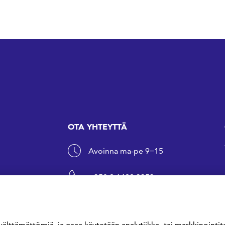
OTA YHTEYTTÄ
Avoinna ma-pe 9−15
+358 9 1499 3353
sfs@sfs.fi
välttämättömiä, ja osaa käytetään analytiikka- tai markkinointita