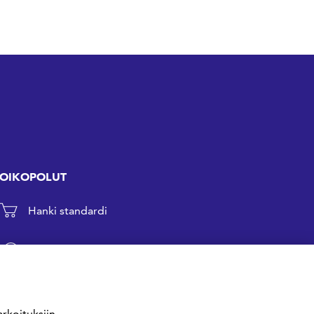
OIKOPOLUT
Hanki standardi
Kommentoi tekeillä olevia standardeja
Anna meille palautetta
rkoituksiin.