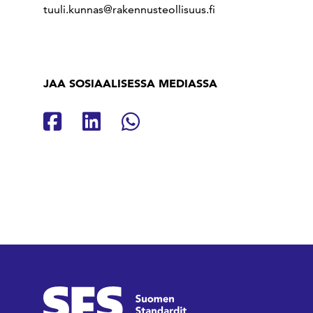
tuuli.kunnas@rakennusteollisuus.fi
JAA SOSIAALISESSA MEDIASSA
Jaa Facebookissa
Jaa Linkedinissä
Jaa Whatsappissa