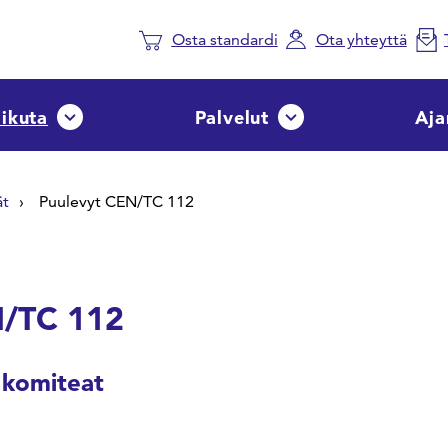
Osta standardi
Ota yhteyttä
aikuta
Palvelut
Aja
Avaa tai sulje pudotusvalikko
Avaa tai sulje pudotusvalik
ät
Puulevyt CEN/TC 112
N/TC 112
 komiteat