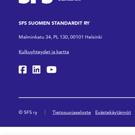
SFS SUOMEN STANDARDIT RY
Malminkatu 34, PL 130, 00101 Helsinki
Kulkuyhteydet ja kartta
SFS Facebookissa
SFS Linkedinissä
SFS Youtubessa
© SFS ry
Tietosuojaseloste
Evästekäytännöt