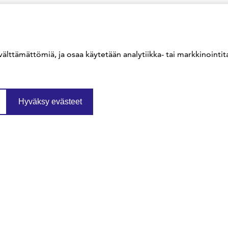
välttämättömiä, ja osaa käytetään analytiikka- tai markkinointita
Hyväksy evästeet