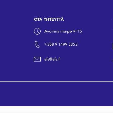
OTA YHTEYTTÄ
Avoinna ma-pe 9−15
+358 9 1499 3353
sfs@sfs.fi