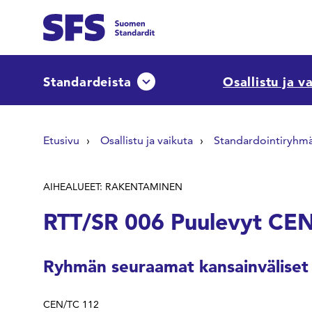
Siirry sisältöön
Etsi sivuilta
Standardeista
Osallistu ja v
Avaa tai sulje pudotusvalikko
Hae hakutermillä
Etusivu
Osallistu ja vaikuta
Standardointiryhm
AIHEALUEET: RAKENTAMINEN
RTT/SR 006 Puulevyt CE
Ryhmän seuraamat kansainväliset
CEN/TC 112